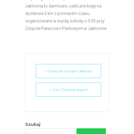
e
Jabłonna to darmowe, cykliczne biegi na
m
dystansie 5 km z pomiarem czasu
u
organizowane w każdą sobotę o 9:00 przy
ł
Zespole Pałacowo-Parkowym w Jabłonnie
a
t
w
i
e
+ Dodaj do Google Calendar
ń
d
o
+ iCal / Outlook export
s
t
ę
p
u
Szukaj
.