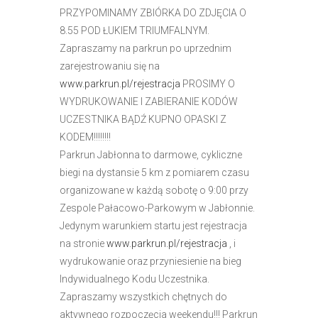
r
PRZYPOMINAMY ZBIÓRKA DO ZDJĘCIA O
n
8.55 POD ŁUKIEM TRIUMFALNYM.
e
Zapraszamy na parkrun po uprzednim
t
zarejestrowaniu się na
o
www.parkrun.pl/rejestracja
PROSIMY O
w
WYDRUKOWANIE I ZABIERANIE KODÓW
a
UCZESTNIKA BĄDŹ KUPNO OPASKI Z
z
KODEM!!!!!!!!
a
Parkrun Jabłonna to darmowe, cykliczne
w
biegi na dystansie 5 km z pomiarem czasu
i
organizowane w każdą sobotę o 9:00 przy
e
Zespole Pałacowo-Parkowym w Jabłonnie.
r
Jedynym warunkiem startu jest rejestracja
a
na stronie
www.parkrun.pl/rejestracja
, i
s
wydrukowanie oraz przyniesienie na bieg
y
Indywidualnego Kodu Uczestnika.
s
Zapraszamy wszystkich chętnych do
t
aktywnego rozpoczęcia weekendu!!! Parkrun