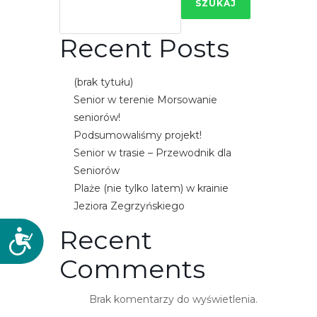
SZUKAJ
Recent Posts
(brak tytułu)
Senior w terenie Morsowanie
seniorów!
Podsumowaliśmy projekt!
Senior w trasie – Przewodnik dla
Seniorów
Plaże (nie tylko latem) w krainie
Jeziora Zegrzyńskiego
Recent
D
o
Comments
s
t
Brak komentarzy do wyświetlenia.
ę