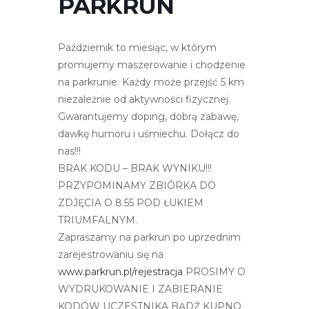
PARKRUN
r
n
e
Październik to miesiąc, w którym
t
promujemy maszerowanie i chodzenie
o
na parkrunie. Każdy może przejść 5 km
w
niezależnie od aktywności fizycznej.
a
Gwarantujemy doping, dobrą zabawę,
z
dawkę humoru i uśmiechu. Dołącz do
a
nas!!!
w
BRAK KODU – BRAK WYNIKU!!!
i
PRZYPOMINAMY ZBIÓRKA DO
e
ZDJĘCIA O 8.55 POD ŁUKIEM
r
TRIUMFALNYM.
a
Zapraszamy na parkrun po uprzednim
s
zarejestrowaniu się na
y
www.parkrun.pl/rejestracja
PROSIMY O
s
WYDRUKOWANIE I ZABIERANIE
t
KODÓW UCZESTNIKA BĄDŹ KUPNO