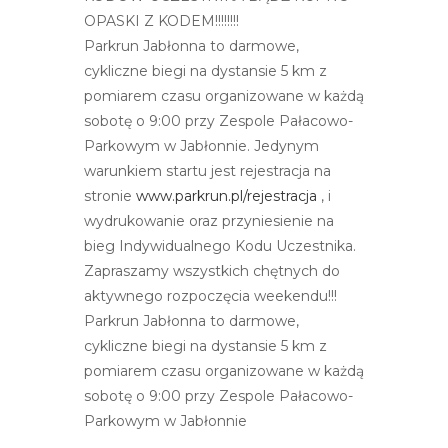
e
OPASKI Z KODEM!!!!!!!!
m
Parkrun Jabłonna to darmowe,
u
cykliczne biegi na dystansie 5 km z
ł
pomiarem czasu organizowane w każdą
a
sobotę o 9:00 przy Zespole Pałacowo-
t
Parkowym w Jabłonnie. Jedynym
w
warunkiem startu jest rejestracja na
i
stronie
www.parkrun.pl/rejestracja
, i
e
wydrukowanie oraz przyniesienie na
ń
bieg Indywidualnego Kodu Uczestnika.
d
Zapraszamy wszystkich chętnych do
o
aktywnego rozpoczęcia weekendu!!!
s
Parkrun Jabłonna to darmowe,
t
cykliczne biegi na dystansie 5 km z
ę
pomiarem czasu organizowane w każdą
p
sobotę o 9:00 przy Zespole Pałacowo-
u
Parkowym w Jabłonnie
.