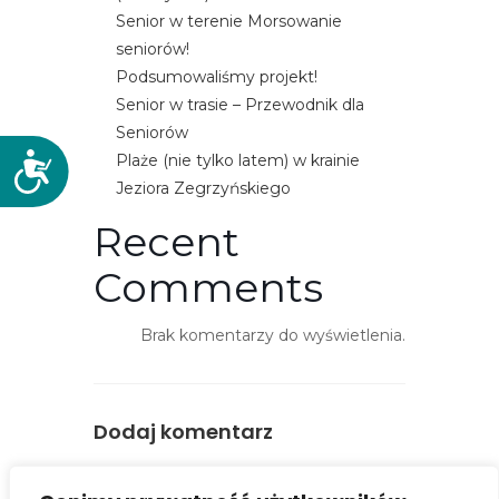
Senior w terenie Morsowanie
seniorów!
Podsumowaliśmy projekt!
Senior w trasie – Przewodnik dla
Seniorów
Plaże (nie tylko latem) w krainie
D
Jeziora Zegrzyńskiego
o
s
Recent
t
ę
Comments
p
n
Brak komentarzy do wyświetlenia.
o
ś
ć
Dodaj komentarz
You must be
logged in
to post a