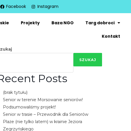
Facebook
Instagram
skie
Projekty
Baza NGO
Targ dobroci
Kontakt
zukaj
SZUKAJ
Recent Posts
(brak tytułu)
Senior w terenie Morsowanie seniorów!
Podsumowaliśmy projekt!
Senior w trasie – Przewodnik dla Seniorów
Plaże (nie tylko latem) w krainie Jeziora
Zegrzyńskiego