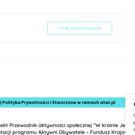
+ iCal / Outlook export
 |
Polityka Prywatności
I Stworzone w ramach
atwi.pl