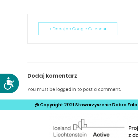
N
a
c
i
+ Dodaj do Google Calendar
ś
n
i
j
k
Dodaj komentarz
l
D
a
o
You must be
logged in
to post a comment.
w
s
i
t
@ Copyright 2021 Stowarzyszenie Dobra Fala
s
ę
z
p
e
n
C
o
o