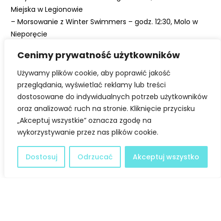
ć
Miejska w Legionowie
– Morsowanie z Winter Swimmers – godz. 12:30, Molo w
Nieporęcie
– Mecz I Mazowieckiej Ligi Seniorek w siatkówce SZS Łajski
Cenimy prywatność użytkowników
vs SPS RADMOT Jedlińsk – godz. 15:00, SP im. Stanisława
Moniuszki w Łajskach
Używamy plików cookie, aby poprawić jakość
– „Taka piosenka, taka ballada” Pracownia Śpiewu
przeglądania, wyświetlać reklamy lub treści
Estradowego Angel’ s Voice – godz. 17:00, Sala
dostosowane do indywidualnych potrzeb użytkowników
Widowiskowa Legionowskiego Ratusza
oraz analizować ruch na stronie. Kliknięcie przycisku
„Akceptuj wszystkie” oznacza zgodę na
– Mecz KS Legion Legionowo vs TKS „ROŚ” Pisz – godz.
wykorzystywanie przez nas plików cookie.
17:00, Arena Legionowo
Dobrej pogody i udanej zabawy : )
Dostosuj
Odrzucać
Akceptuj wszystko
Facebook
Twitter
LinkedIn