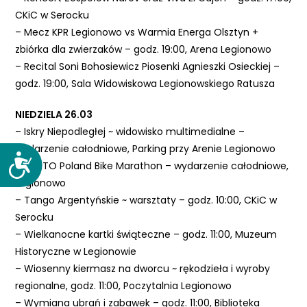
CKiC w Serocku
– Mecz KPR Legionowo vs Warmia Energa Olsztyn +
zbiórka dla zwierzaków – godz. 19:00, Arena Legionowo
– Recital Soni Bohosiewicz Piosenki Agnieszki Osieckiej –
godz. 19:00, Sala Widowiskowa Legionowskiego Ratusza
NIEDZIELA 26.03
– Iskry Niepodległej ~ widowisko multimedialne –
wydarzenie całodniowe, Parking przy Arenie Legionowo
D
– LOTTO Poland Bike Marathon – wydarzenie całodniowe,
o
Legionowo
s
– Tango Argentyńskie ~ warsztaty – godz. 10:00, CKiC w
t
Serocku
ę
– Wielkanocne kartki świąteczne – godz. 11:00, Muzeum
p
Historyczne w Legionowie
n
– Wiosenny kiermasz na dworcu ~ rękodzieła i wyroby
o
regionalne, godz. 11:00, Poczytalnia Legionowo
ś
– Wymiana ubrań i zabawek – godz. 11:00, Biblioteka