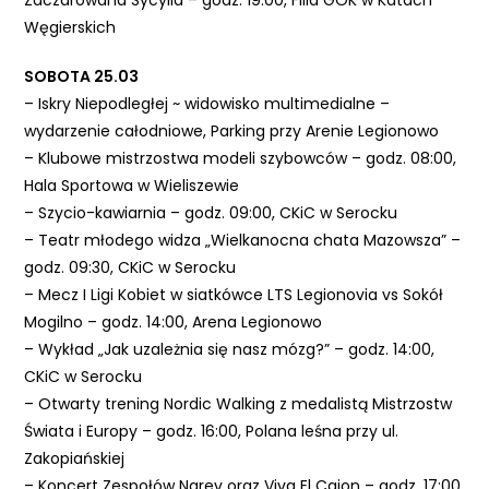
Zaczarowana Sycylia – godz. 19:00, Filia GOK w Katach
Węgierskich
SOBOTA 25.03
– Iskry Niepodległej ~ widowisko multimedialne –
wydarzenie całodniowe, Parking przy Arenie Legionowo
– Klubowe mistrzostwa modeli szybowców – godz. 08:00,
Hala Sportowa w Wieliszewie
– Szycio-kawiarnia – godz. 09:00, CKiC w Serocku
– Teatr młodego widza „Wielkanocna chata Mazowsza” –
godz. 09:30, CKiC w Serocku
– Mecz I Ligi Kobiet w siatkówce LTS Legionovia vs Sokół
Mogilno – godz. 14:00, Arena Legionowo
– Wykład „Jak uzależnia się nasz mózg?” – godz. 14:00,
CKiC w Serocku
– Otwarty trening Nordic Walking z medalistą Mistrzostw
Świata i Europy – godz. 16:00, Polana leśna przy ul.
Zakopiańskiej
– Koncert Zespołów Narev oraz Viva El Cajon – godz. 17:00,