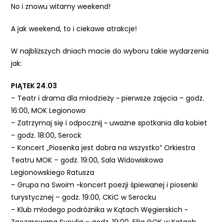
No i znowu witamy weekend!
e
m
A jak weekend, to i ciekawe atrakcje!
u
ł
W najbliższych dniach macie do wyboru takie wydarzenia
a
jak:
t
w
PIĄTEK 24.03
i
– Teatr i drama dla młodzieży ~ pierwsze zajęcia – godz.
e
16:00, MOK Legionowo
ń
– Zatrzymaj się i odpocznij ~ uważne spotkania dla kobiet
d
– godz. 18:00, Serock
o
– Koncert „Piosenka jest dobra na wszystko” Orkiestra
s
Teatru MOK – godz. 19:00, Sala Widowiskowa
t
Legionowskiego Ratusza
ę
– Grupa na Swoim ~koncert poezji śpiewanej i piosenki
p
turystycznej – godz. 19:00, CKiC w Serocku
u
– Klub młodego podróżnika w Kątach Węgierskich ~
.