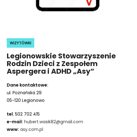
r
n
e
t
o
w
WIZYTÓWKI
a
Legionowskie Stowarzyszenie
z
Rodzin Dzieci z Zespołem
a
Aspergera i ADHD „Asy”
w
i
Dane kontaktowe:
e
ul. Poznańska 29
r
05-120 Legionowo
a
s
tel.
502 702 415
y
e-mail:
hubert.wasik82@gmail.com
s
www:
asy.com.pl
t