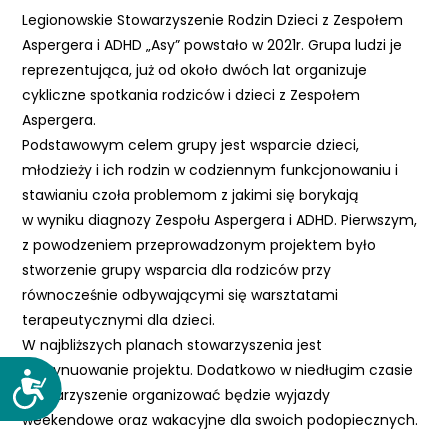
e
Legionowskie Stowarzyszenie Rodzin Dzieci z Zespołem
m
Aspergera i ADHD „Asy” powstało w 2021r. Grupa ludzi je
u
reprezentująca, już od około dwóch lat organizuje
ł
cykliczne spotkania rodziców i dzieci z Zespołem
a
Aspergera.
t
Podstawowym celem grupy jest wsparcie dzieci,
w
młodzieży i ich rodzin w codziennym funkcjonowaniu i
i
stawianiu czoła problemom z jakimi się borykają
e
w wyniku diagnozy Zespołu Aspergera i ADHD. Pierwszym,
ń
z powodzeniem przeprowadzonym projektem było
d
stworzenie grupy wsparcia dla rodziców przy
o
równocześnie odbywającymi się warsztatami
s
terapeutycznymi dla dzieci.
t
W najbliższych planach stowarzyszenia jest
ę
kontynuowanie projektu. Dodatkowo w niedługim czasie
D
p
stowarzyszenie organizować będzie wyjazdy
o
u
weekendowe oraz wakacyjne dla swoich podopiecznych.
s
.