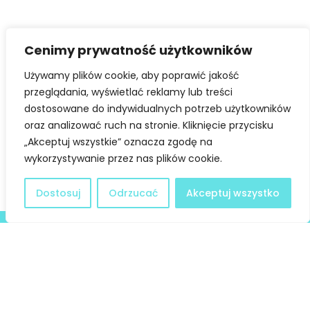
t
ę
p
Cenimy prywatność użytkowników
n
o
Używamy plików cookie, aby poprawić jakość
Facebook
Twitter
ś
przeglądania, wyświetlać reklamy lub treści
ć
dostosowane do indywidualnych potrzeb użytkowników
LinkedIn
oraz analizować ruch na stronie. Kliknięcie przycisku
„Akceptuj wszystkie” oznacza zgodę na
wykorzystywanie przez nas plików cookie.
Dostosuj
Odrzucać
Akceptuj wszystko
Deklaracja dostępności
@ Copyright 2021 Stowarzyszenie Dobra Fala |
Polityka
Prywatności
I Stworzone w ramach
atwi.pl