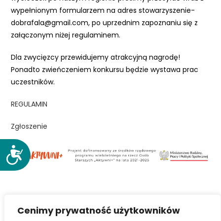
e
wypełnionym formularzem na adres stowarzyszenie-
m
dobrafala@gmail.com, po uprzednim zapoznaniu się z
u
załączonym niżej regulaminem.
ł
a
Dla zwycięzcy przewidujemy atrakcyjną nagrodę!
t
Ponadto zwieńczeniem konkursu będzie wystawa prac
w
uczestników.
i
REGULAMIN
e
ń
Zgłoszenie
d
o
D
s
o
t
s
ę
t
p
ę
u
Cenimy prywatność użytkowników
p
.
Facebook
Twitter