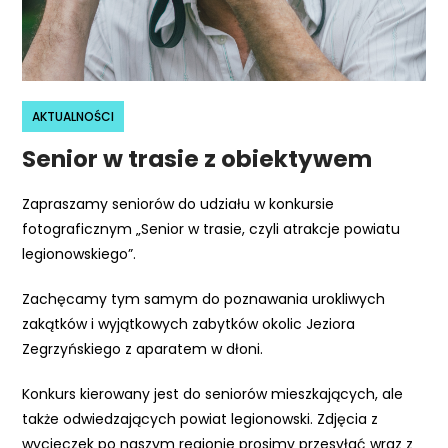
r
n
e
t
o
AKTUALNOŚCI
w
Senior w trasie z obiektywem
a
z
Zapraszamy seniorów do udziału w konkursie
a
fotograficznym „Senior w trasie, czyli atrakcje powiatu
w
legionowskiego”.
i
e
Zachęcamy tym samym do poznawania urokliwych
r
zakątków i wyjątkowych zabytków okolic Jeziora
a
Zegrzyńskiego z aparatem w dłoni.
s
y
Konkurs kierowany jest do seniorów mieszkających, ale
s
także odwiedzających powiat legionowski. Zdjęcia z
t
wycieczek po naszym regionie prosimy przesyłać wraz z