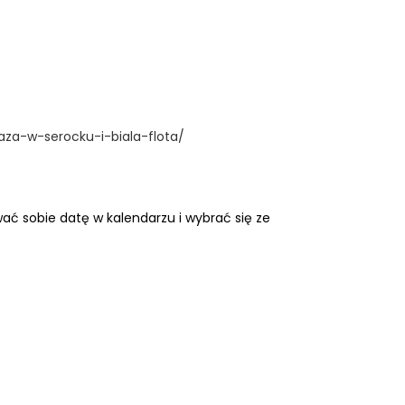
za-w-serocku-i-biala-flota/
wać sobie datę w kalendarzu i wybrać się ze