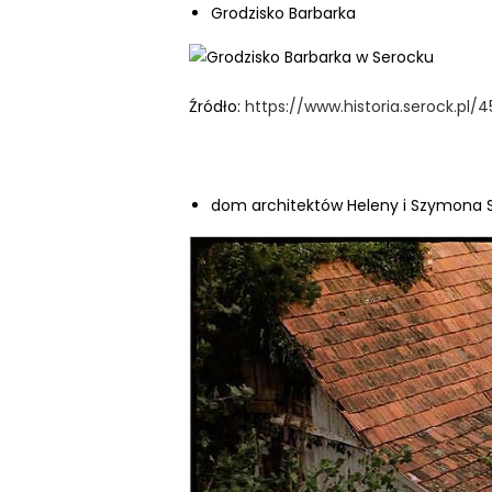
Grodzisko Barbarka
n
t
r
o
Źródło:
https://www.historia.serock.pl/
l
-
F
dom architektów Heleny i Szymona 
1
1
,
a
b
y
d
o
s
t
o