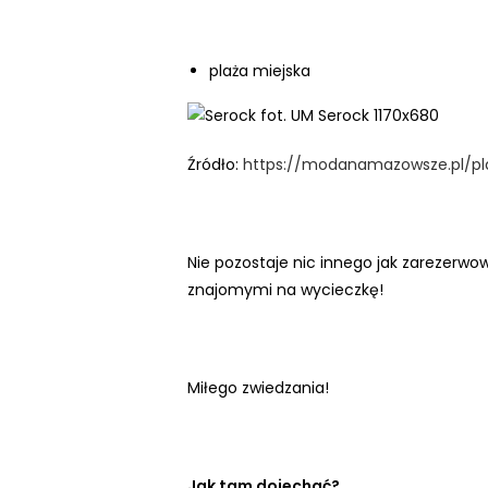
i
d
z
plaża miejska
ą
c
y
Źródło:
https://modanamazowsze.pl/pla
c
h
,
k
Nie pozostaje nic innego jak zarezerwo
t
znajomymi na wycieczkę!
ó
r
e
k
Miłego zwiedzania!
o
r
z
Jak tam dojechać?