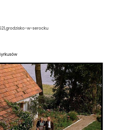
4521,grodzisko-w-serocku
Syrkusów