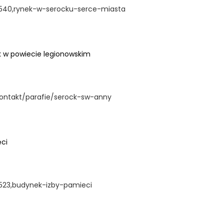
/4540,rynek-w-serocku-serce-miasta
ek w powiecie legionowskim
kontakt/parafie/serock-sw-anny
ęci
/4523,budynek-izby-pamieci