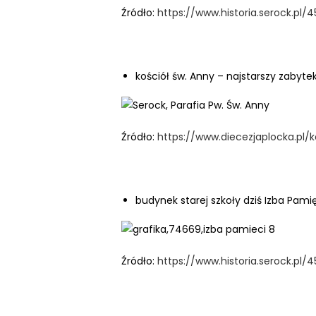
N
Źródło:
https://www.historia.serock.pl
a
c
i
kościół św. Anny – najstarszy zabyt
ś
n
i
j
Źródło:
https://www.diecezjaplocka.pl/
k
l
a
budynek starej szkoły dziś Izba Pami
w
i
s
z
Źródło:
https://www.historia.serock.pl
e
C
o