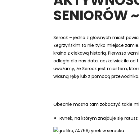
AKTYWNOŚC
e
SENIORÓW ~
m
u
ł
a
Serock – jedno z głównych miast powia
t
Zegrzyńskim to nie tylko miejsce zamies
w
kraina z ciekawą historią. Pierwsza wzm
i
odległa dla nas data, aczkolwiek ile od
e
uważamy, że Serock jest miastem, które
ń
własną rękę lub z pomocą przewodnika
d
o
s
Obecnie można tam zobaczyć takie mie
t
ę
Rynek, na którym znajduje się ratusz 
p
u
.