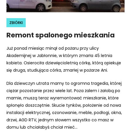
r
n
e
ZBIÓRKI
t
o
Remont spalonego mieszkania
w
a
Już ponad miesiąc minął od pożaru przy ulicy
z
Akademijnej w Jabłonnie, w którym zmarła 45 letnia
a
kobieta. Osierociła dziewięcioletnią córkę, którą opiekuje
w
się druga, studiująca córka, zmarłej w pożarze Ani.
i
Dla dziewczyn utrata mamy to ogromna tragedia, której
e
ciężar pozostanie przez wiele lat. Poza żalem i żałobą po
r
mamie, muszą teraz wyremontować mieszkanie, które
a
spłonęło doszczętnie. Skucie tynków, położenie od nowa
s
instalacji elektrycznej, ozonowanie, meble, podłogi, okna,
y
drzwi, AGD RTV, jednym słowem wszystko co masz w
s
domu lub chciałabyś chciał mieć…
t