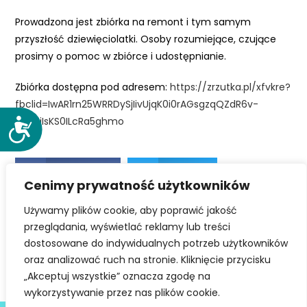
e
Prowadzona jest zbiórka na remont i tym samym
m
przyszłość dziewięciolatki. Osoby rozumiejące, czujące
u
prosimy o pomoc w zbiórce i udostępnianie.
ł
a
Zbiórka dostępna pod adresem:
https://zrzutka.pl/xfvkre?
t
fbclid=IwAR1rn25WRRDySjIivUjqK0i0rAGsgzqQZdR6v-
w
d3I22iIsKS0ILcRa5ghmo
D
i
o
e
s
ń
Facebook
Twitter
t
d
Cenimy prywatność użytkowników
ę
o
p
Używamy plików cookie, aby poprawić jakość
LinkedIn
s
n
przeglądania, wyświetlać reklamy lub treści
t
o
dostosowane do indywidualnych potrzeb użytkowników
ę
ś
oraz analizować ruch na stronie. Kliknięcie przycisku
p
ć
„Akceptuj wszystkie” oznacza zgodę na
u
wykorzystywanie przez nas plików cookie.
.