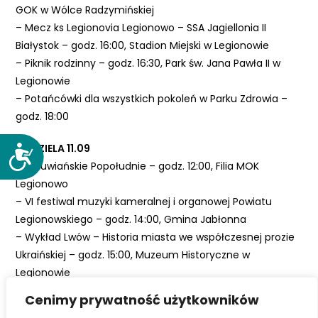
GOK w Wólce Radzymińskiej
– Mecz ks Legionovia Legionowo – SSA Jagiellonia II
Białystok – godz. 16:00, Stadion Miejski w Legionowie
– Piknik rodzinny – godz. 16:30, Park św. Jana Pawła II w
Legionowie
– Potańcówki dla wszystkich pokoleń w Parku Zdrowia –
godz. 18:00
NIEDZIELA 11.09
D
– Peruwiańskie Popołudnie – godz. 12:00, Filia MOK
o
Legionowo
s
– VI festiwal muzyki kameralnej i organowej Powiatu
t
Legionowskiego – godz. 14:00, Gmina Jabłonna
ę
p
– Wykład Lwów – Historia miasta we współczesnej prozie
n
Ukraińskiej – godz. 15:00, Muzeum Historyczne w
o
Legionowie
ś
– VI festiwal muzyki kameralnej i organowej Powiatu
Cenimy prywatność użytkowników
ć
Legionowskiego – godz. 18:00, Gmina Nieporęt