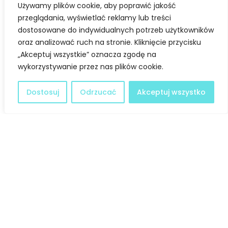
Używamy plików cookie, aby poprawić jakość
Pamiętajcie o ciepłych ubraniach i dobrej zabawie! : )
przeglądania, wyświetlać reklamy lub treści
dostosowane do indywidualnych potrzeb użytkowników
oraz analizować ruch na stronie. Kliknięcie przycisku
Facebook
Twitter
„Akceptuj wszystkie” oznacza zgodę na
wykorzystywanie przez nas plików cookie.
LinkedIn
Dostosuj
Odrzucać
Akceptuj wszystko
Deklaracja dostępności
@ Copyright 2021 Stowarzyszenie Dobra Fala |
Polityka
Prywatności
I Stworzone w ramach
atwi.pl