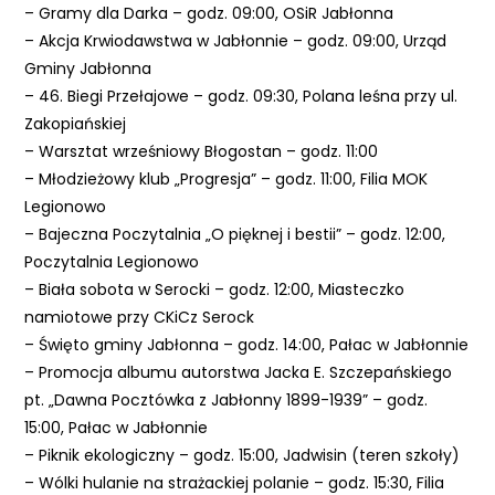
– Gramy dla Darka – godz. 09:00, OSiR Jabłonna
e
– Akcja Krwiodawstwa w Jabłonnie – godz. 09:00, Urząd
m
Gminy Jabłonna
u
– 46. Biegi Przełajowe – godz. 09:30, Polana leśna przy ul.
ł
Zakopiańskiej
a
– Warsztat wrześniowy Błogostan – godz. 11:00
t
– Młodzieżowy klub „Progresja” – godz. 11:00, Filia MOK
w
Legionowo
i
– Bajeczna Poczytalnia „O pięknej i bestii” – godz. 12:00,
e
Poczytalnia Legionowo
ń
– Biała sobota w Serocki – godz. 12:00, Miasteczko
d
namiotowe przy CKiCz Serock
o
– Święto gminy Jabłonna – godz. 14:00, Pałac w Jabłonnie
s
– Promocja albumu autorstwa Jacka E. Szczepańskiego
t
pt. „Dawna Pocztówka z Jabłonny 1899-1939” – godz.
ę
15:00, Pałac w Jabłonnie
p
– Piknik ekologiczny – godz. 15:00, Jadwisin (teren szkoły)
u
– Wólki hulanie na strażackiej polanie – godz. 15:30, Filia
.