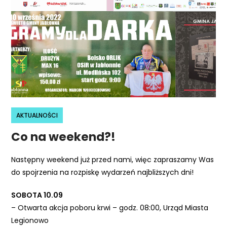
r
n
e
t
o
w
a
z
a
AKTUALNOŚCI
w
i
Co na weekend?!
e
r
Następny weekend już przed nami, więc zapraszamy Was
a
do spojrzenia na rozpiskę wydarzeń najbliższych dni!
s
SOBOTA 10.09
y
– Otwarta akcja poboru krwi – godz. 08:00, Urząd Miasta
s
Legionowo
t