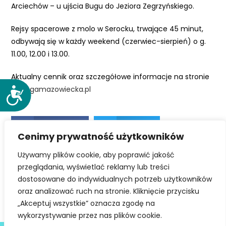
Arciechów – u ujścia Bugu do Jeziora Zegrzyńskiego.
e
m
Rejsy spacerowe z molo w Serocku, trwające 45 minut,
u
odbywają się w każdy weekend (czerwiec-sierpień) o g.
ł
11.00, 12.00 i 13.00.
a
t
Aktualny cennik oraz szczegółowe informacje na stronie
w
zeglugamazowiecka.pl
D
i
o
e
s
ń
Facebook
Twitter
t
d
Cenimy prywatność użytkowników
ę
o
p
Używamy plików cookie, aby poprawić jakość
LinkedIn
s
n
przeglądania, wyświetlać reklamy lub treści
t
o
dostosowane do indywidualnych potrzeb użytkowników
ę
ś
oraz analizować ruch na stronie. Kliknięcie przycisku
p
ć
„Akceptuj wszystkie” oznacza zgodę na
u
wykorzystywanie przez nas plików cookie.
.