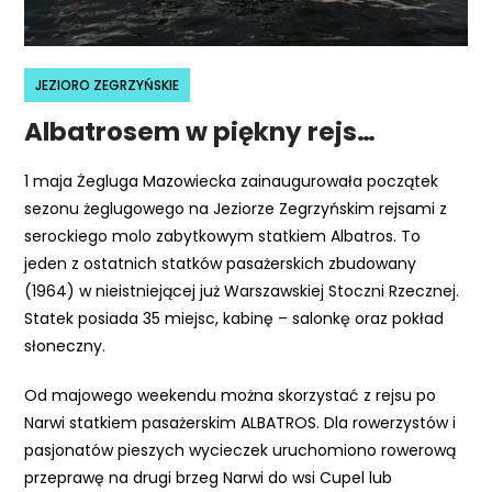
r
n
e
JEZIORO ZEGRZYŃSKIE
t
o
Albatrosem w piękny rejs…
w
a
1 maja Żegluga Mazowiecka zainaugurowała początek
z
sezonu żeglugowego na Jeziorze Zegrzyńskim rejsami z
a
serockiego molo zabytkowym statkiem Albatros. To
w
jeden z ostatnich statków pasażerskich zbudowany
i
(1964) w nieistniejącej już Warszawskiej Stoczni Rzecznej.
e
Statek posiada 35 miejsc, kabinę – salonkę oraz pokład
r
słoneczny.
a
Od majowego weekendu można skorzystać z rejsu po
s
Narwi statkiem pasażerskim ALBATROS. Dla rowerzystów i
y
pasjonatów pieszych wycieczek uruchomiono rowerową
s
przeprawę na drugi brzeg Narwi do wsi Cupel lub
t