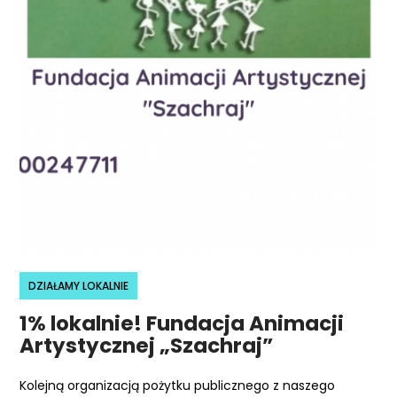
r
n
e
t
o
w
a
z
a
w
i
e
r
DZIAŁAMY LOKALNIE
a
1% lokalnie! Fundacja Animacji
s
Artystycznej „Szachraj”
y
s
Kolejną organizacją pożytku publicznego z naszego
t