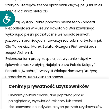
Szarych Szeregów zespół opracował książkę pt. „Oni mieli
naście lat” wraz płytą CD.
D
Szachraj wystąpił także podczas pierwszego Koncertu
o
Niepodległości w Muzeum Powstania Warszawskiego
s
wykonując pieśni patriotyczne we współczesnych,
t
ę
jazzowych aranżacjach i towarzysząc takim artystom jak
p
Ola Turkiewicz, Marek Bałata, Grzegorz Piotrowski oraz
n
zespół Alchemik.
o
Zwieńczeniem pracy zespołu jest wydanie książki –
ś
śpiewnika, wraz z płytą „Najpiękniejsze Polskie Kolędy”.
ć
Ponadto „Szachraj” tworzy III Wielopoziomową Drużynę
Harcerską w Hufcu ZHP Legionowo.
Cenimy prywatność użytkowników
Fundacja działa dzięki składkom członkowskim, ale także
dzięki przychodom z 1% podatku. Dlatego warto, aby te
Używamy plików cookie, aby poprawić jakość
pieniądze zostały w krainie Jeziora Zegrzyńskiego i
przeglądania, wyświetlać reklamy lub treści
wspierały organizacje działające na rzecz jego
dostosowane do indywidualnych potrzeb użytkowników