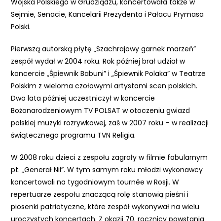
Wojska Polskiego w Grudziądzu, koncertowała także w
Sejmie, Senacie, Kancelarii Prezydenta i Pałacu Prymasa
Polski.
Pierwszą autorską płytę „Szachrajowy garnek marzeń”
zespół wydał w 2004 roku. Rok później brał udział w
koncercie „Śpiewnik Babuni” i „Śpiewnik Polaka” w Teatrze
Polskim z wieloma czołowymi artystami scen polskich.
Dwa lata później uczestniczył w koncercie
Bożonarodzeniowym TV POLSAT w otoczeniu gwiazd
polskiej muzyki rozrywkowej, zaś w 2007 roku – w realizacji
świątecznego programu TVN Religia.
W 2008 roku dzieci z zespołu zagrały w filmie fabularnym
pt. „Generał Nil”. W tym samym roku młodzi wykonawcy
koncertowali na tygodniowym tournée w Rosji. W
repertuarze zespołu znaczącą rolę stanowią pieśni i
piosenki patriotyczne, które zespół wykonywał na wielu
uroczystych koncertach. Z okazji 70. rocznicy powstania