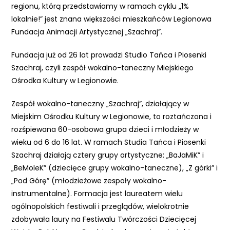
regionu, którą przedstawiamy w ramach cyklu „1%
e
lokalnie!” jest znana większości mieszkańców Legionowa
m
Fundacja Animacji Artystycznej „Szachraj”.
u
ł
Fundacja już od 26 lat prowadzi Studio Tańca i Piosenki
a
Szachraj, czyli zespół wokalno-taneczny Miejskiego
t
Ośrodka Kultury w Legionowie.
w
i
Zespół wokalno-taneczny „Szachraj”, działający w
e
Miejskim Ośrodku Kultury w Legionowie, to roztańczona i
ń
rozśpiewana 60-osobowa grupa dzieci i młodzieży w
d
wieku od 6 do 16 lat. W ramach Studia Tańca i Piosenki
o
Szachraj działają cztery grupy artystyczne: „BaJaMiK” i
s
„BeMoleK” (dziecięce grupy wokalno-taneczne), „Z górki” i
t
„Pod Górę” (młodzieżowe zespoły wokalno-
ę
instrumentalne). Formacja jest laureatem wielu
p
ogólnopolskich festiwali i przeglądów, wielokrotnie
u
zdobywała laury na Festiwalu Twórczości Dziecięcej
.