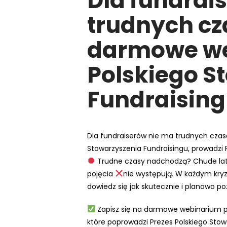
Dla fundrai
e
trudnych cz
m
u
darmowe w
ł
a
Polskiego S
t
w
Fundraisin
i
e
ń
d
Dla fundraiserów nie ma trudnych cza
o
Stowarzyszenia Fundraisingu, prowadzi 
s
Trudne czasy nadchodzą? Chude lata
t
pojęcia
nie występują. W każdym kryz
ę
dowiedz się jak skutecznie i planowo poz
p
Zapisz się na darmowe webinarium pt
u
które poprowadzi Prezes Polskiego Stow
.