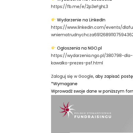
n
https://fb.me/e/2p3eFghL3
t
Wydarzenie na LinkedIn
r
https://www.linkedin.com/events/dlafu
o
wniematrudnychcza6912689110759436
l
-
Ogłoszenia na NGO.pl
F
https://wydarzenia.ngo.pl/380798-dl
1
kawalko-prezes-psf.html
1
,
Zaloguj się w Google
, aby zapisać post
a
*Wymagane
b
Wprowadź swoje dane w poniższym for
y
d
o
s
t
o