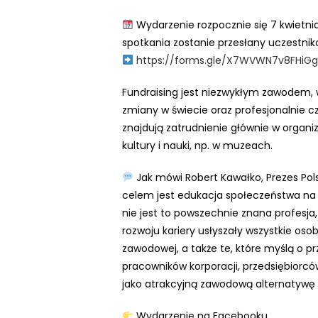
N
Wydarzenie rozpocznie się 7 kwietnia 
a
spotkania zostanie przesłany uczestn
c
https://forms.gle/X7WVWN7v8FHiG
i
ś
Fundraising jest niezwykłym zawodem,
n
zmiany w świecie oraz profesjonalnie c
i
znajdują zatrudnienie głównie w organiz
j
kultury i nauki, np. w muzeach.
k
l
Jak mówi Robert Kawałko, Prezes Pol
a
celem jest edukacja społeczeństwa n
w
nie jest to powszechnie znana profesja,
i
rozwoju kariery usłyszały wszystkie os
s
zawodowej, a także te, które myślą o p
z
pracowników korporacji, przedsiębiorc
e
jako atrakcyjną zawodową alternatywę d
C
o
Wydarzenie na Facebooku