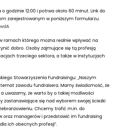
o godzinie 12:00 i potrwa około 60 minut. Link do
ikom zarejestrowanym w poniższym formularzu.
gwdA
 w ramach którego można realnie wpływać na
zynić dobro. Osoby zajmujące się tą profesją
acjach trzeciego sektora, a także w instytucjach
skiego Stowarzyszenia Fundraisingu: „Naszym
a temat zawodu fundraisera. Mamy świadomość, że
 a uważamy, że warto by o takiej możliwości
oby zastanawiające się nad wyborem swojej ścieżki
rzebranżowieniu. Chcemy trafić m.in. do
ów oraz managerów i przedstawić im fundraising
la ich obecnych profesji”.