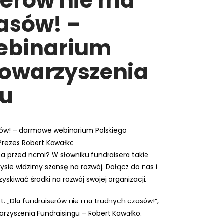
serów nie ma
asów! –
ebinarium
towarzyszenia
gu
sów! – darmowe webinarium Polskiego
Prezes Robert Kawałko
 przed nami? W słowniku fundraisera takie
ysie widzimy szansę na rozwój. Dołącz do nas i
yskiwać środki na rozwój swojej organizacji.
. „Dla fundraiserów nie ma trudnych czasów!”,
arzyszenia Fundraisingu – Robert Kawałko.