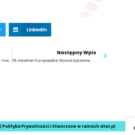
r
LinkedIn
Następny Wpis
Krótkie przygotowanie do wycieczek rowerowych
1% lokalnie! Europejskie Stowarzyszenie Młodych Fizjoterapeutów YEAP Polska
 |
Polityka Prywatności
I Stworzone w ramach
atwi.pl