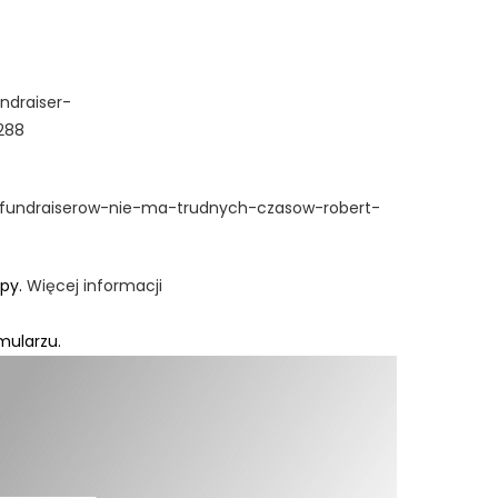
ndraiser-
288
a-fundraiserow-nie-ma-trudnych-czasow-robert-
ępy.
Więcej informacji
mularzu.