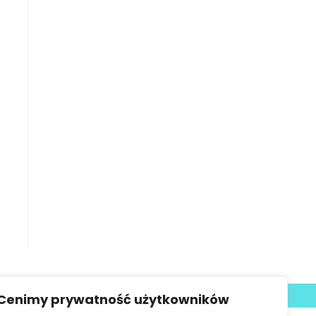
Deklaracja dostępności
Cenimy prywatność użytkowników