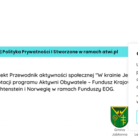
 |
Polityka Prywatności
I Stworzone w ramach
atwi.pl