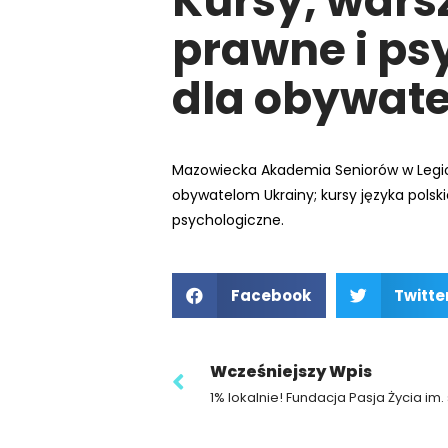
Kursy, wars
e
prawne i ps
m
u
dla obywate
ł
a
t
w
Mazowiecka Akademia Seniorów w Legio
i
obywatelom Ukrainy; kursy języka polsk
e
psychologiczne.
ń
d
o
Facebook
Twitte
s
t
ę
Wcześniejszy Wpis
p
u
.