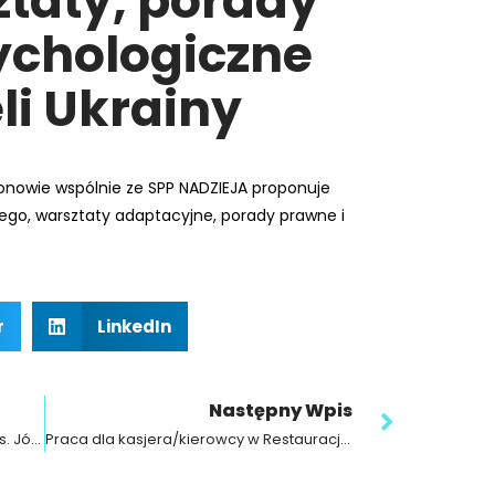
ztaty, porady
ychologiczne
li Ukrainy
nowie wspólnie ze SPP NADZIEJA proponuje
iego, warsztaty adaptacyjne, porady prawne i
r
LinkedIn
Następny Wpis
1% lokalnie! Fundacja Pasja Życia im. s. Józefy Menendez
Praca dla kasjera/kierowcy w Restauracji Zdrówko