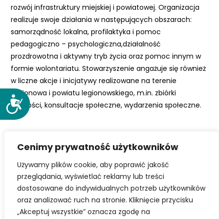
rozwój infrastruktury miejskiej i powiatowej. Organizacja
e
realizuje swoje działania w następujących obszarach:
m
samorządność lokalna, profilaktyka i pomoc
u
pedagogiczno – psychologiczna,działalność
ł
prozdrowotna i aktywny tryb życia oraz pomoc innym w
a
formie wolontariatu. Stowarzyszenie angażuje się również
t
w liczne akcje i inicjatywy realizowane na terenie
w
Legionowa i powiatu legionowskiego, m.in. zbiórki
i
D
żywności, konsultacje społeczne, wydarzenia społeczne.
e
o
ń
s
d
t
Facebook
Twitter
o
Cenimy prywatność użytkowników
ę
s
p
Używamy plików cookie, aby poprawić jakość
t
LinkedIn
n
przeglądania, wyświetlać reklamy lub treści
ę
o
dostosowane do indywidualnych potrzeb użytkowników
p
ś
oraz analizować ruch na stronie. Kliknięcie przycisku
u
ć
„Akceptuj wszystkie” oznacza zgodę na
.