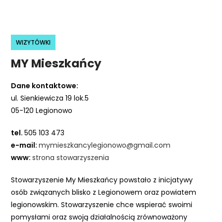
r
n
e
WIZYTÓWKI
t
o
MY Mieszkańcy
w
a
Dane kontaktowe:
z
ul. Sienkiewicza 19 lok.5
a
05-120 Legionowo
w
i
tel.
505 103 473
e
e-mail:
mymieszkancylegionowo@gmail.com
r
www:
strona stowarzyszenia
a
Stowarzyszenie My Mieszkańcy powstało z inicjatywy
s
osób związanych blisko z Legionowem oraz powiatem
y
legionowskim. Stowarzyszenie chce wspierać swoimi
s
pomysłami oraz swoją działalnością zrównoważony
t