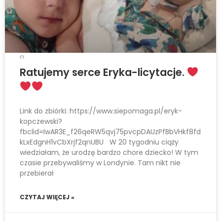
r
n
e
t
o
w
Ratujemy serce Eryka-licytacje.
a
z
a
Link do zbiórki: https://www.siepomaga.pl/eryk-
w
kopczewski?
i
fbclid=IwAR3E_f26qeRW5qvj75pvcpDAUzPfBbVHkf8fd
kLxEdgnH1vCbXrjf2qnUBU W 20 tygodniu ciąży
e
wiedziałam, że urodzę bardzo chore dziecko! W tym
r
czasie przebywaliśmy w Londynie. Tam nikt nie
a
przebierał
s
y
CZYTAJ WIĘCEJ »
s
t