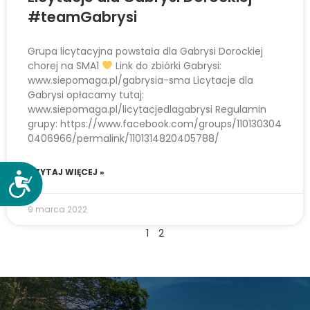
#teamGabrysi
Grupa licytacyjna powstała dla Gabrysi Dorockiej
chorej na SMA1
Link do zbiórki Gabrysi:
www.siepomaga.pl/gabrysia-sma Licytacje dla
Gabrysi opłacamy tutaj:
www.siepomaga.pl/licytacjedlagabrysi Regulamin
grupy: https://www.facebook.com/groups/110130304
0406966/permalink/1101314820405788/
CZYTAJ WIĘCEJ »
D
o
9 marca 2022
s
t
1
2
ę
p
n
o