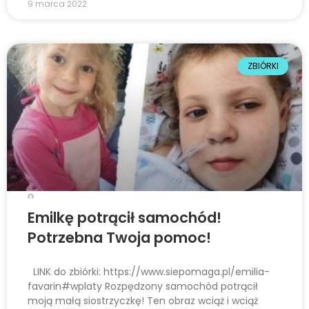
9 marca 2022
e
m
u
ł
ZBIÓRKI
a
t
w
i
e
ń
d
o
Emilkę potrącił samochód!
s
Potrzebna Twoja pomoc!
t
ę
p
LINK do zbiórki: https://www.siepomaga.pl/emilia-
favarin#wplaty Rozpędzony samochód potrącił
u
moją małą siostrzyczkę! Ten obraz wciąż i wciąż
.