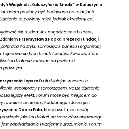
dyń Wiejskich „Kałuszyńskie Smaki”
w Kałuszynie
samorządem powinny być budowane na relacjach
Działania te powinny mieć jednak określony cel.
ydawać się trudna. Jak pogodzić cele biznesu,
. Zdaniem
Przemysława Popka prezesa Fundacji
półpraca na styku samorządu, biznesu i organizacji
cjonowania tych trzech światów. Światów, które
liwości działania zarówno na poziomie
to prawnym.
arzyszenia Lepsze Dziś
działając w zakresie
 unikanie współpracy z samorządem. Nasze działania
oszą lepszy efekt. Forum może być miejscem do
y również z biznesem.
Podobnego zdania jest
yszenia Dobra Fala
, który uważa, że
rozwój
oprawienia jakości działań na rzecz zrównoważonego
 jest współdziałanie i wzajemne zrozumienie. Forum