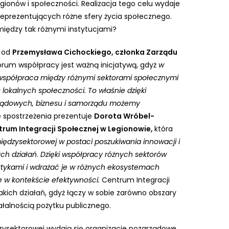
ionów i społeczności. Realizacja tego celu wydaje
reprezentujących różne sfery życia społecznego.
 między tak różnymi instytucjami?
y od
Przemysława Cichockiego, c
złonka Zarządu
orum współpracy jest ważną inicjatywą, gdyż
w
współpraca między różnymi sektorami społecznymi
lokalnych społeczności. To właśnie dzięki
rządowych, biznesu i samorządu możemy
spostrzeżenia prezentuje
Dorota Wróbel-
rum Integracji Społecznej w Legionowie,
która
ędzysektorowej w postaci poszukiwania innowacji i
ch działań
.
Dzięki współpracy różnych sektorów
tykami i wdrażać je w różnych ekosystemach
 w kontekście efektywności.
Centrum Integracji
kich działań, gdyż łączy w sobie zarówno obszary
iałalnością pożytku publicznego.
ektorowej wydają się organizacje pozarządowe,