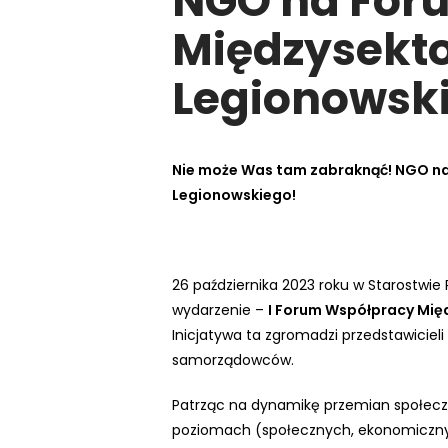
NGO na For
e
Międzysekto
m
u
Legionowsk
ł
a
t
w
Nie może Was tam zabraknąć! NGO n
i
Legionowskiego!
e
ń
d
26 października 2023 roku w Starostwi
o
wydarzenie –
I Forum Współpracy Mię
s
Inicjatywa ta zgromadzi przedstawiciel
t
samorządowców.
ę
p
Patrząc na dynamikę przemian społec
u
poziomach (społecznych, ekonomicznyc
.