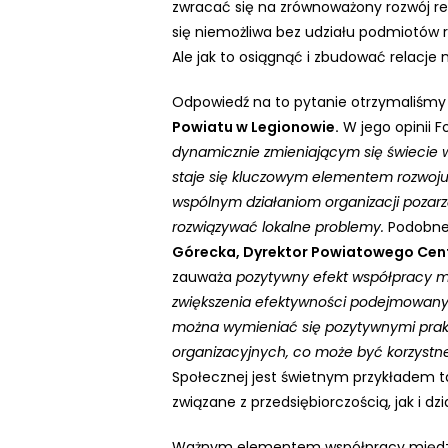
zwracać się na zrównoważony rozwój reg
N
się niemożliwa bez udziału podmiotów 
a
Ale jak to osiągnąć i zbudować relacje
c
i
Odpowiedź na to pytanie otrzymaliśm
ś
Powiatu w Legionowie.
W jego opinii F
n
dynamicznie zmieniającym się świecie 
i
staje się kluczowym elementem rozwoju 
j
wspólnym działaniom organizacji poza
k
rozwiązywać lokalne problemy.
Podobne 
l
Górecka, Dyrektor Powiatowego Cent
a
zauważa
pozytywny efekt współpracy mi
w
zwiększenia efektywności podejmowany
i
można wymieniać się pozytywnymi prak
s
organizacyjnych, co może być korzystne
z
Społecznej jest świetnym przykładem ta
e
związane z przedsiębiorczością, jak i dz
C
o
Ważnym elementem współpracy międzys