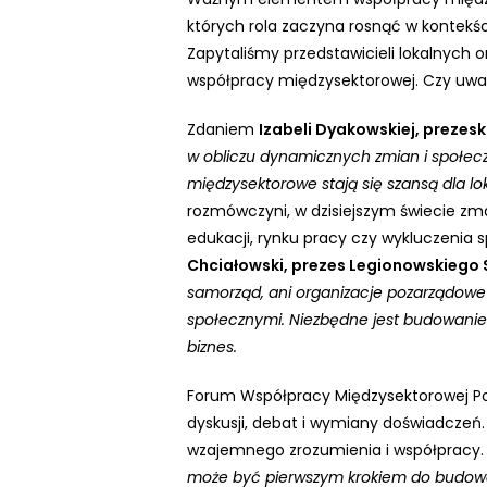
n
których rola zaczyna rosnąć w kontekś
t
Zapytaliśmy przedstawicieli lokalnych 
r
współpracy międzysektorowej. Czy uważ
o
Zdaniem
Izabeli Dyakowskiej, prezes
l
w obliczu dynamicznych zmian i społec
-
międzysektorowe stają się szansą dla l
F
rozmówczyni, w dzisiejszym świecie 
1
edukacji, rynku pracy czy wykluczenia 
1
Chciałowski, prezes Legionowskiego
,
samorząd, ani organizacje pozarządowe
a
społecznymi. Niezbędne jest budowanie
b
biznes.
y
d
Forum Współpracy Międzysektorowej P
o
dyskusji, debat i wymiany doświadczeń.
s
wzajemnego zrozumienia i współpracy.
t
może być pierwszym krokiem do budowa
o