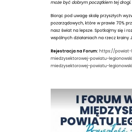
może być dobrym początkiem tej drogi.
t
o
Biorąc pod uwagę skalę przyszłych wyz
w
pozarządowych, które w prawie 70% prz
ą
nasz świat na lepsze. Spotkajmy się i 
d
wspólnych działaniach na rzecz krainy 
l
Rejestracja na Forum:
https://powiat-
a
miedzysektorowej-powiatu-legionowsk
o
miedzysektorowej-powiatu-
legionowsk
s
ó
b
n
i
e
d
o
w