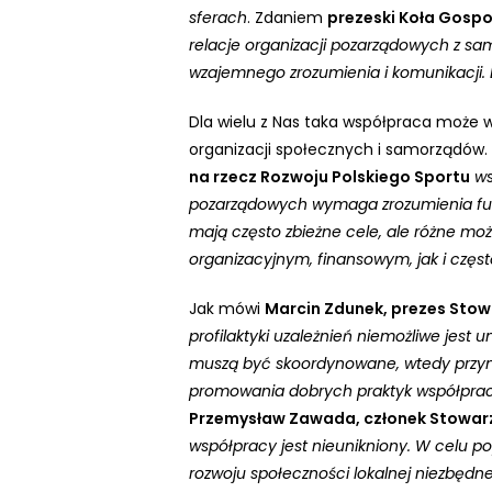
sferach
. Zdaniem
prezeski Koła Gospo
s
relacje organizacji pozarządowych z 
o
wzajemnego zrozumienia i komunikacji. 
w
a
Dla wielu z Nas taka współpraca może w
ć
organizacji społecznych i samorządów
s
na rzecz Rozwoju Polskiego Sportu
ws
t
pozarządowych wymaga zrozumienia funk
r
mają często zbieżne cele, ale różne moż
o
organizacyjnym, finansowym, jak i częs
n
ę
Jak mówi
Marcin Zdunek, prezes Stow
i
profilaktyki uzależnień niemożliwe jest
n
muszą być skoordynowane, wtedy przyn
t
promowania dobrych praktyk współprac
e
Przemysław Zawada, członek Stowarz
r
współpracy jest nieunikniony. W celu p
n
rozwoju społeczności lokalnej niezbędne
e