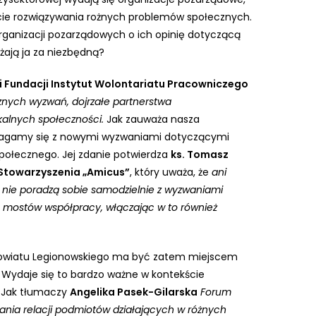
cie rozwiązywania rożnych problemów społecznych.
organizacji pozarządowych o ich opinię dotyczącą
ają ja za niezbędną?
ki Fundacji Instytut Wolontariatu Pracowniczego
znych wyzwań, dojrzałe partnerstwa
okalnych społeczności.
Jak zauważa nasza
zmagamy się z nowymi wyzwaniami dotyczącymi
społecznego. Jej zdanie potwierdza
ks. Tomasz
 Stowarzyszenia „Amicus”
, który uważa, że
ani
 nie poradzą sobie samodzielnie z wyzwaniami
 mostów współpracy, włączając w to również
owiatu Legionowskiego ma być zatem miejscem
 Wydaje się to bardzo ważne w kontekście
 Jak tłumaczy
Angelika Pa
sek-Gilarska
Forum
nia relacji podmiotów działających w różnych