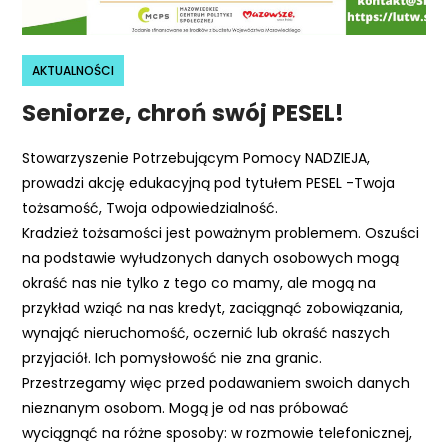
r
n
e
AKTUALNOŚCI
t
Seniorze, chroń swój PESEL!
o
w
Stowarzyszenie Potrzebującym Pomocy NADZIEJA,
a
prowadzi akcję edukacyjną pod tytułem PESEL -Twoja
z
tożsamość, Twoja odpowiedzialność.
a
Kradzież tożsamości jest poważnym problemem. Oszuści
w
na podstawie wyłudzonych danych osobowych mogą
i
okraść nas nie tylko z tego co mamy, ale mogą na
e
przykład wziąć na nas kredyt, zaciągnąć zobowiązania,
r
wynająć nieruchomość, oczernić lub okraść naszych
a
przyjaciół. Ich pomysłowość nie zna granic.
s
Przestrzegamy więc przed podawaniem swoich danych
y
nieznanym osobom. Mogą je od nas próbować
s
wyciągnąć na różne sposoby: w rozmowie telefonicznej,
t