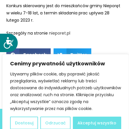
e
Konkurs skierowany jest do mieszkańców gminy Nieporęt
m
w wieku 7-18 lat, a termin składania prac upływa 28
u
lutego 2023 r.
ł
Szczegóły na stronie
nieporet.pl
a
t
D
o
w
s
Facebook
Twitter
i
t
e
Cenimy prywatność użytkowników
ę
ń
LinkedIn
Używamy plików cookie, aby poprawić jakość
p
d
przeglądania, wyświetlać reklamy lub treści
n
o
dostosowane do indywidualnych potrzeb użytkowników
o
s
oraz analizować ruch na stronie. Kliknięcie przycisku
ś
t
„Akceptuj wszystkie” oznacza zgodę na
ć
ę
wykorzystywanie przez nas plików cookie.
p
Deklaracja dostępności
u
Dostosuj
Odrzucać
Akceptuj wszystko
@ Copyright 2021 Stowarzyszenie Dobra Fala |
Polityka
.
Prywatności
I Stworzone w ramach
atwi.pl