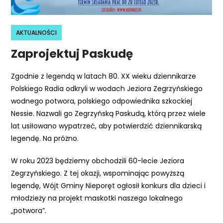
r
n
e
AKTUALNOŚCI
t
Zaprojektuj Paskudę
o
w
Zgodnie z legendą w latach 80. XX wieku dziennikarze
a
Polskiego Radia odkryli w wodach Jeziora Zegrzyńskiego
z
wodnego potwora, polskiego odpowiednika szkockiej
a
Nessie. Nazwali go Zegrzyńską Paskudą, którą przez wiele
w
lat usiłowano wypatrzeć, aby potwierdzić dziennikarską
i
legendę. Na próżno.
e
r
W roku 2023 będziemy obchodzili 60-lecie Jeziora
a
Zegrzyńskiego. Z tej okazji, wspominając powyższą
s
legendę, Wójt Gminy Nieporęt ogłosił konkurs dla dzieci i
y
młodzieży na projekt maskotki naszego lokalnego
s
„potwora”.
t