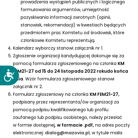
prowadzenia wystąpień publicznych i logicznego
formułowania argumentów, umiejętność
pozyskiwania informacji zwrotnych (opinii,
stanowisk, rekomendacji) w kwestiach będących
przedmiotem prac Komitetu od środowisk, które
członkowie Komitetu reprezentują.
Kalendarz wyborczy stanowi załącznik nr 1.
Zgłoszenie organizacji kandydującej dokonuje się za
pomocą formularza zgłoszeniowego na członka
KM
FEM21-27
od 15 do 24 listopada 2022 roku
do końca
D
dnia
. Wzór formularza zgłoszeniowego stanowi
o
załącznik nr 2.
s
Formularz zgłoszeniowy na członka
KM FEM21-27,
t
podpisany przez reprezentanta/ów organizacji za
ę
pomocą podpisu kwalifikowanego lub profilu
p
zaufanego lub podpisu osobistego, należy przesłać
n
o
w formie dostępnej,
w formacie .pdf,
na adres poczty
ś
elektronicznej:
dialog@mazovia.pl
, w tytule maila