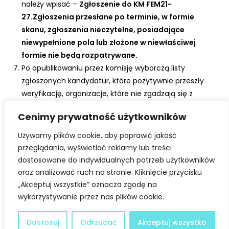
ć
należy wpisać –
Zgłoszenie do
KM FEM21-
27.
Zgłoszenia przesłane po terminie, w formie
skanu, zgłoszenia nieczytelne, posiadające
niewypełnione pola lub złożone w niewłaściwej
formie nie będą rozpatrywane.
Po opublikowaniu przez komisję wyborczą listy
zgłoszonych kandydatur, które pozytywnie przeszły
weryfikację, organizacje, które nie zgadzają się z
opublikowaną listą mają prawo do wniesienia protestu
Cenimy prywatność użytkowników
do Komisji Odwoławczej w ciągu 3 dni od dnia
ogłoszenia listy kandydatów. Protest powinien być
Używamy plików cookie, aby poprawić jakość
podpisany przez reprezentanta/ów organizacji za
przeglądania, wyświetlać reklamy lub treści
pomocą podpisu kwalifikowanego lub profilu
dostosowane do indywidualnych potrzeb użytkowników
zaufanego lub podpisu osobistego, który przesyła się w
oraz analizować ruch na stronie. Kliknięcie przycisku
formie dostępnej, w formacie .pdf, drogą
„Akceptuj wszystkie” oznacza zgodę na
elektroniczną na adres poczty elektronicznej:
wykorzystywanie przez nas plików cookie.
dialog@mazovia.pl
,
w tytule maila należy wpisać –
Protest _ Zgłoszenie do
KM FEM21-27.
Dostosuj
Odrzucać
Akceptuj wszystko