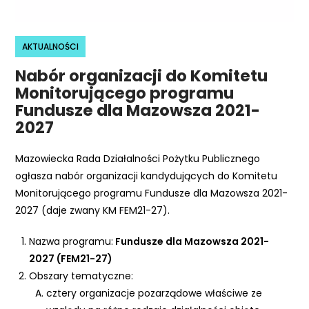
e
m
u
AKTUALNOŚCI
ł
Nabór organizacji do Komitetu
a
Monitorującego programu
t
Fundusze dla Mazowsza 2021-
w
2027
i
e
Mazowiecka Rada Działalności Pożytku Publicznego
ń
ogłasza nabór organizacji kandydujących do Komitetu
d
Monitorującego programu Fundusze dla Mazowsza 2021-
o
2027 (daje zwany KM FEM21-27).
s
t
Nazwa programu:
Fundusze dla Mazowsza 2021-
ę
2027 (FEM21-27)
p
Obszary tematyczne:
u
cztery organizacje pozarządowe właściwe ze
.