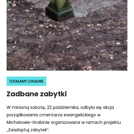
e
m
u
ł
a
t
w
i
e
ń
d
DZIAŁAMY LOKALNIE
o
Zadbane zabytki
s
t
W minioną sobotę, 22 października, odbyła się akcja
ę
porządkowania cmentarza ewangelickiego w
p
Michałowie-Grabinie organizowana w ramach projektu
u
„Zaadoptuj zabytek”.
.