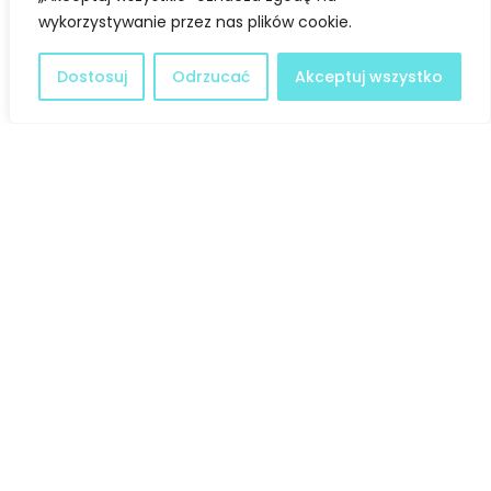
wykorzystywanie przez nas plików cookie.
Dostosuj
Odrzucać
Akceptuj wszystko
Facebook
Twitter
LinkedIn
Deklaracja dostępności
@ Copyright 2021 Stowarzyszenie Dobra Fala |
Polityka
Prywatności
I Stworzone w ramach
atwi.pl