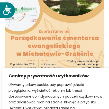
D
o
s
t
ę
p
n
o
ś
ć
Cenimy prywatność użytkowników
Używamy plików cookie, aby poprawić jakość
przeglądania, wyświetlać reklamy lub treści
dostosowane do indywidualnych potrzeb użytkowników
oraz analizować ruch na stronie. Kliknięcie przycisku
„Akceptuj wszystkie” oznacza zgodę na