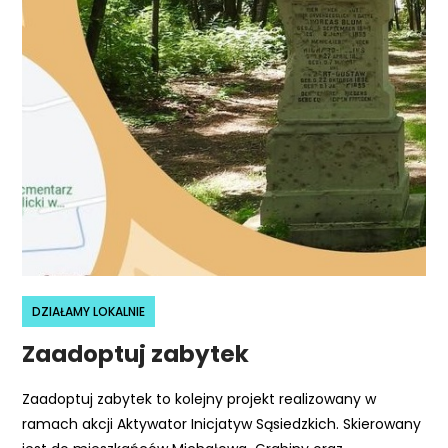
r
n
e
t
o
w
a
z
a
w
i
e
DZIAŁAMY LOKALNIE
r
a
Zaadoptuj zabytek
s
y
Zaadoptuj zabytek to kolejny projekt realizowany w
s
ramach akcji Aktywator Inicjatyw Sąsiedzkich. Skierowany
t