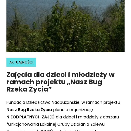
r
n
e
t
o
w
a
z
AKTUALNOŚCI
a
w
Zajęcia dla dzieci i młodzieży w
i
ramach projektu „Nasz Bug
e
Rzeka Życia”
r
a
Fundacja Dziedzictwo Nadbużańskie, w ramach projektu
s
Nasz Bug Rzeka Życia
planuje organizację
y
NIEODPŁATNYCH ZAJĘĆ
dla dzieci i młodzieży z obszaru
s
funkcjonowania Lokalnej Grupy Działania Zalewu
t