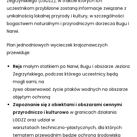
Zegrzyńskiego (LGDZZ), w trakcie których ich
e
uczestnikom przybliżone zostaną informacje związane z
m
unikalnością lokalnej przyrody i kultury, w szczególności
u
bogactwem naturalnym i przyrodniczym dorzecza Bugu i
ł
Narwi.
a
t
Plan jednodniowych wycieczek krajoznawczych
w
przewiduje:
i
e
Rejs
małym statkiem po Narwi, Bugu i obszarze Jeziora
ń
Zegrzyńskiego, podczas którego uczestnicy będą
d
mogli sami, na
o
żywo obserwować życie ptaków wodnych na obszarze
s
objętym ochroną
t
Zapoznanie się z obiektami i obszarami cennymi
ę
przyrodniczo i kulturowo
w granicach działania
p
LGDZZ oraz udział w
u
warsztatach techniczno-plastycznych, dla których
.
tematem przewodnim będzie ochrona środowiska