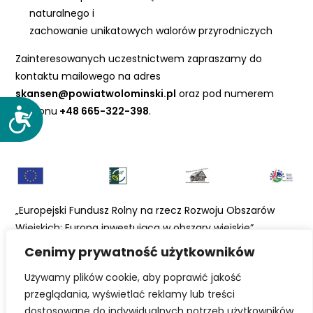
naturalnego i
zachowanie unikatowych walorów przyrodniczych
Zainteresowanych uczestnictwem zapraszamy do
kontaktu mailowego na adres
skansen@powiatwolominski.pl
oraz pod numerem
telefonu
+48 665-322-398
.
D
o
s
t
ę
p
„Europejski Fundusz Rolny na rzecz Rozwoju Obszarów
n
Wiejskich: Europa inwestująca w obszary wiejskie”
o
ś
Cenimy prywatność użytkowników
Źródło:
serock.pl
ć
Fot.
mapy.emiejsca.pl
Używamy plików cookie, aby poprawić jakość
przeglądania, wyświetlać reklamy lub treści
dostosowane do indywidualnych potrzeb użytkowników