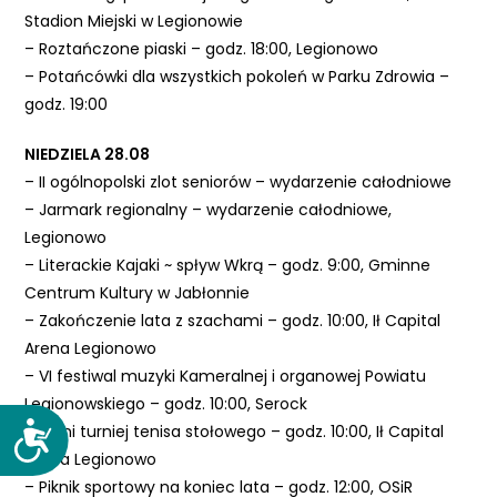
Stadion Miejski w Legionowie
– Roztańczone piaski – godz. 18:00, Legionowo
– Potańcówki dla wszystkich pokoleń w Parku Zdrowia –
godz. 19:00
NIEDZIELA 28.08
– II ogólnopolski zlot seniorów – wydarzenie całodniowe
– Jarmark regionalny – wydarzenie całodniowe,
Legionowo
– Literackie Kajaki ~ spływ Wkrą – godz. 9:00, Gminne
Centrum Kultury w Jabłonnie
– Zakończenie lata z szachami – godz. 10:00, Ił Capital
Arena Legionowo
– VI festiwal muzyki Kameralnej i organowej Powiatu
Legionowskiego – godz. 10:00, Serock
– Letni turniej tenisa stołowego – godz. 10:00, Ił Capital
D
o
Arena Legionowo
s
– Piknik sportowy na koniec lata – godz. 12:00, OSiR