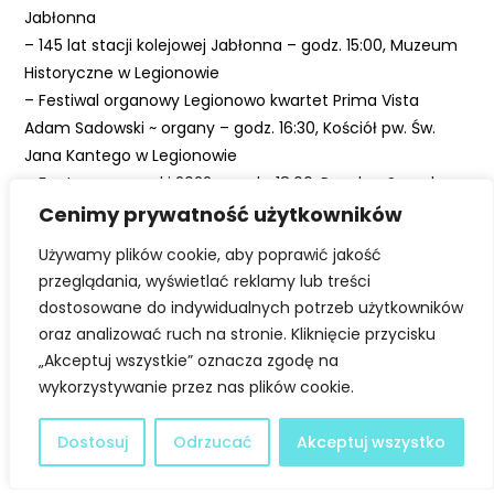
t
Jabłonna
ę
– 145 lat stacji kolejowej Jabłonna – godz. 15:00, Muzeum
p
Historyczne w Legionowie
n
– Festiwal organowy Legionowo kwartet Prima Vista
o
Adam Sadowski ~ organy – godz. 16:30, Kościół pw. Św.
ś
Jana Kantego w Legionowie
ć
– Fontanna muzyki 2022 – godz. 18:00, Rynek w Serocku
Cenimy prywatność użytkowników
Liczymy na to, że udało Wam się odpocząć i zebrać siły
Używamy plików cookie, aby poprawić jakość
na nowe wyzwania!
przeglądania, wyświetlać reklamy lub treści
dostosowane do indywidualnych potrzeb użytkowników
A także standardowo życzymy udanej pogody i dobrej
oraz analizować ruch na stronie. Kliknięcie przycisku
zabawy! : )
„Akceptuj wszystkie” oznacza zgodę na
wykorzystywanie przez nas plików cookie.
Facebook
Twitter
Dostosuj
Odrzucać
Akceptuj wszystko
LinkedIn