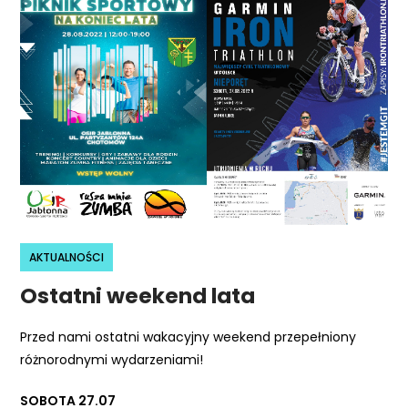
r
n
e
t
o
w
a
z
a
w
i
AKTUALNOŚCI
e
r
Ostatni weekend lata
a
s
Przed nami ostatni wakacyjny weekend przepełniony
y
różnorodnymi wydarzeniami!
s
t
SOBOTA 27.07