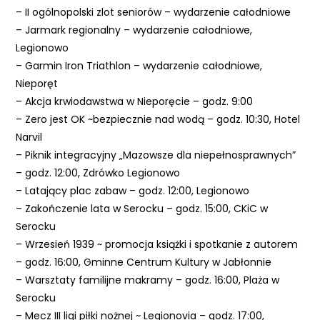
e
– II ogólnopolski zlot seniorów – wydarzenie całodniowe
m
– Jarmark regionalny – wydarzenie całodniowe,
u
Legionowo
ł
– Garmin Iron Triathlon – wydarzenie całodniowe,
a
Nieporęt
t
– Akcja krwiodawstwa w Nieporęcie – godz. 9:00
w
– Zero jest OK ~bezpiecznie nad wodą – godz. 10:30, Hotel
i
Narvil
e
– Piknik integracyjny „Mazowsze dla niepełnosprawnych”
ń
– godz. 12:00, Zdrówko Legionowo
d
– Latający plac zabaw – godz. 12:00, Legionowo
o
– Zakończenie lata w Serocku – godz. 15:00, CKiC w
s
Serocku
t
– Wrzesień 1939 ~ promocja książki i spotkanie z autorem
ę
– godz. 16:00, Gminne Centrum Kultury w Jabłonnie
p
– Warsztaty familijne makramy – godz. 16:00, Plaża w
u
Serocku
.
– Mecz III ligi piłki nożnej ~ Legionovia – godz. 17:00,