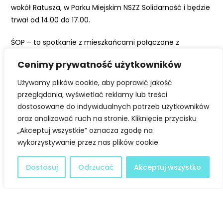
p
wokół Ratusza, w Parku Miejskim NSZZ Solidarność i będzie
n
trwał od 14.00 do 17.00.
o
ś
ŚOP – to spotkanie z mieszkańcami połączone z
ć
prezentacją organizacji i wspólnym świętowaniem.
Cenimy prywatność użytkowników
Przygotowania do święta wciąż trwają i będziemy o nich
Używamy plików cookie, aby poprawić jakość
na bieżąco informowali.
przeglądania, wyświetlać reklamy lub treści
dostosowane do indywidualnych potrzeb użytkowników
Źródło:
legionowo.pl
oraz analizować ruch na stronie. Kliknięcie przycisku
„Akceptuj wszystkie” oznacza zgodę na
wykorzystywanie przez nas plików cookie.
Facebook
Twitter
Dostosuj
Odrzucać
Akceptuj wszystko
LinkedIn