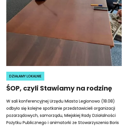
r
n
e
t
o
w
a
z
a
w
i
DZIAŁAMY LOKALNIE
e
ŚOP, czyli Stawiamy na rodzinę
r
a
W sali konferencyjnej Urzędu Miasta Legionowo (18.08)
s
odbyło się kolejne spotkanie przedstawicieli organizacji
y
pozarządowych, samorządu, Miejskiej Rady Działalności
s
Pożytku Publicznego i animatorki ze Stowarzyszenia Boris
t