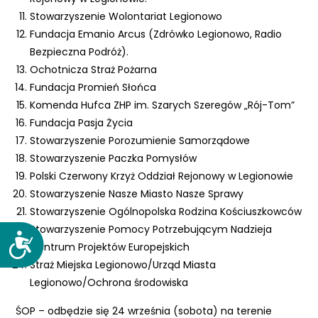
Stowarzyszenie Wolontariat Legionowo
Fundacja Emanio Arcus (Zdrówko Legionowo, Radio
Bezpieczna Podróż).
Ochotnicza Straż Pożarna
Fundacja Promień Słońca
Komenda Hufca ZHP im. Szarych Szeregów „Rój-Tom”
Fundacja Pasja Życia
Stowarzyszenie Porozumienie Samorządowe
Stowarzyszenie Paczka Pomysłów
Polski Czerwony Krzyż Oddział Rejonowy w Legionowie
Stowarzyszenie Nasze Miasto Nasze Sprawy
Stowarzyszenie Ogólnopolska Rodzina Kościuszkowców
Stowarzyszenie Pomocy Potrzebującym Nadzieja
D
Centrum Projektów Europejskich
o
Straż Miejska Legionowo/Urząd Miasta
s
Legionowo/Ochrona środowiska
t
ę
ŚOP – odbędzie się 24 września (sobota) na terenie