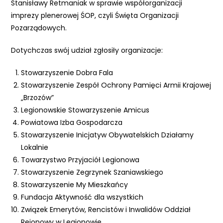
Stanisławy Retmaniak w sprawie współorganizacji
e
imprezy plenerowej ŚOP, czyli Święta Organizacji
m
Pozarządowych.
u
ł
Dotychczas swój udział zgłosiły organizacje:
a
t
Stowarzyszenie Dobra Fala
w
Stowarzyszenie Zespół Ochrony Pamięci Armii Krajowej
i
„Brzozów”
e
Legionowskie Stowarzyszenie Amicus
ń
Powiatowa Izba Gospodarcza
d
Stowarzyszenie Inicjatyw Obywatelskich Działamy
o
Lokalnie
s
Towarzystwo Przyjaciół Legionowa
t
Stowarzyszenie Zegrzynek Szaniawskiego
ę
Stowarzyszenie My Mieszkańcy
p
Fundacja Aktywność dla wszystkich
u
Związek Emerytów, Rencistów i Inwalidów Oddział
.
Rejonowy w Legionowie.