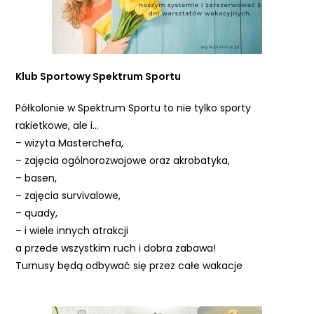
t
ę
p
n
Klub Sportowy Spektrum Sportu
o
ś
Półkolonie w Spektrum Sportu to nie tylko sporty
ć
rakietkowe, ale i…
– wizyta Masterchefa,
– zajęcia ogólnorozwojowe oraz akrobatyka,
– basen,
– zajęcia survivalowe,
– quady,
– i wiele innych atrakcji
a przede wszystkim ruch i dobra zabawa!
Turnusy będą odbywać się przez całe wakacje