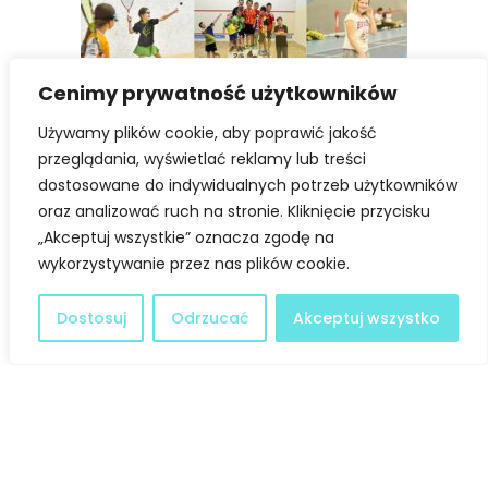
Cenimy prywatność użytkowników
Używamy plików cookie, aby poprawić jakość
przeglądania, wyświetlać reklamy lub treści
dostosowane do indywidualnych potrzeb użytkowników
oraz analizować ruch na stronie. Kliknięcie przycisku
„Akceptuj wszystkie” oznacza zgodę na
wykorzystywanie przez nas plików cookie.
Ofertę na lato przygotowały także (aktywne linki po
Dostosuj
Odrzucać
Akceptuj wszystko
kliknięciu w nazwę instytucji):
–
Muzeum Historyczne w Legionowie
–
Arena Legionowo
–
Miejski Ośrodek Kultury w Legionowie
–
Biblioteka Miejska w Legionowie
–
Boisko przy SP nr 1 w Chotomowie
–
Gminne Centrum Kultury w Jabłonnie