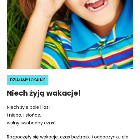
e
m
u
ł
a
t
w
i
e
ń
DZIAŁAMY LOKALNIE
d
o
Niech żyją wakacje!
s
t
Niech żyje pole i las!
ę
I niebo, i słońce,
p
wolny swobodny czas!
u
Rozpoczęły się wakacje, czas beztroski i odpoczynku dla
.