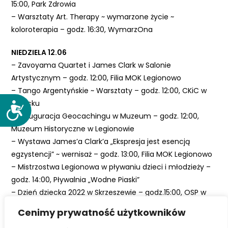
15:00, Park Zdrowia
– Warsztaty Art. Therapy ~ wymarzone życie ~
koloroterapia – godz. 16:30, WymarzOna
NIEDZIELA 12.06
– Zavoyama Quartet i James Clark w Salonie
Artystycznym – godz. 12:00, Filia MOK Legionowo
– Tango Argentyńskie ~ Warsztaty – godz. 12:00, CKiC w
Serocku
D
– Inauguracja Geocachingu w Muzeum – godz. 12:00,
o
Muzeum Historyczne w Legionowie
s
– Wystawa James’a Clark’a „Ekspresja jest esencją
t
egzystencji” ~ wernisaż – godz. 13:00, Filia MOK Legionowo
ę
– Mistrzostwa Legionowa w pływaniu dzieci i młodzieży –
p
godz. 14:00, Pływalnia „Wodne Piaski”
n
o
– Dzień dziecka 2022 w Skrzeszewie – godz.15:00, OSP w
ś
Skrzeszewie
Cenimy prywatność użytkowników
ć
– Muzyczny podwieczorek – godz. 18:00, CKiC w Serocku