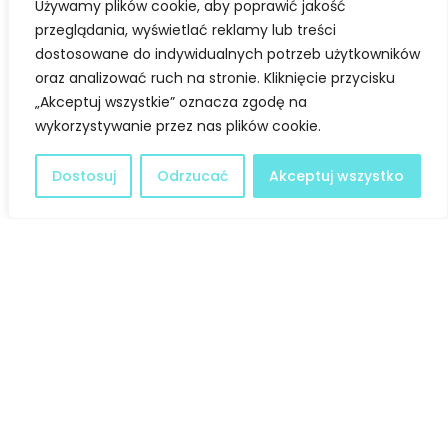
Używamy plików cookie, aby poprawić jakość
Udanego weekendu!
przeglądania, wyświetlać reklamy lub treści
dostosowane do indywidualnych potrzeb użytkowników
oraz analizować ruch na stronie. Kliknięcie przycisku
Facebook
Twitter
„Akceptuj wszystkie” oznacza zgodę na
wykorzystywanie przez nas plików cookie.
LinkedIn
Dostosuj
Odrzucać
Akceptuj wszystko
Deklaracja dostępności
@ Copyright 2021 Stowarzyszenie Dobra Fala |
Polityka
Prywatności
I Stworzone w ramach
atwi.pl