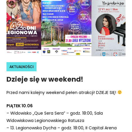
r
n
e
t
o
w
a
z
a
AKTUALNOŚCI
w
Dzieje się w weekend!
i
e
Przed nami kolejny weekend pełen atrakcji! DZIEJE SIĘ!
r
a
PIĄTEK 10.06
s
– Widowisko „Que Sera Sera” – godz. 18:00, Sala
y
Widowiskowa Legionowskiego Ratusza
s
– 13. Legionowska Dycha – godz. 18:00, Ił Capital Arena
t