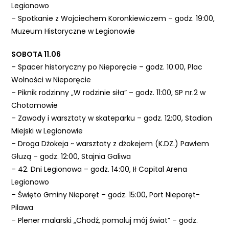
Legionowo
e
– Spotkanie z Wojciechem Koronkiewiczem – godz. 19:00,
m
Muzeum Historyczne w Legionowie
u
ł
SOBOTA 11.06
a
– Spacer historyczny po Nieporęcie – godz. 10:00, Plac
t
Wolności w Nieporęcie
w
– Piknik rodzinny „W rodzinie siła” – godz. 11:00, SP nr.2 w
i
Chotomowie
e
– Zawody i warsztaty w skateparku – godz. 12:00, Stadion
ń
Miejski w Legionowie
d
– Droga Dżokeja ~ warsztaty z dżokejem (K.DZ.) Pawłem
o
Gluzą – godz. 12:00, Stajnia Galiwa
s
– 42. Dni Legionowa – godz. 14:00, Ił Capital Arena
t
Legionowo
ę
– Święto Gminy Nieporęt – godz. 15:00, Port Nieporęt-
p
Pilawa
u
– Plener malarski „Chodź, pomaluj mój świat” – godz.
.