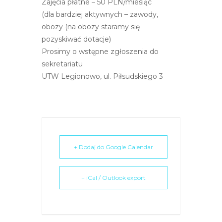
Zajęcia płatne – 50 PLN/miesiąc
e
(dla bardziej aktywnych – zawody,
m
obozy (na obozy staramy się
u
pozyskiwać dotacje)
ł
Prosimy o wstępne zgłoszenia do
a
sekretariatu
t
UTW Legionowo, ul. Piłsudskiego 3
w
i
e
ń
d
o
+ Dodaj do Google Calendar
s
t
+ iCal / Outlook export
ę
p
u
.