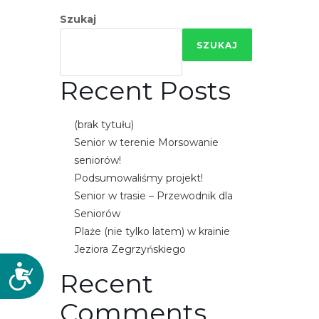
Szukaj
SZUKAJ
Recent Posts
(brak tytułu)
Senior w terenie Morsowanie
seniorów!
Podsumowaliśmy projekt!
Senior w trasie – Przewodnik dla
Seniorów
Plaże (nie tylko latem) w krainie
Jeziora Zegrzyńskiego
D
Recent
o
Comments
s