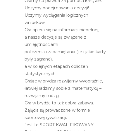
Gramy co prawda za pomocą kart, ale:
r
Uczymy podejmowania decyzji!
n
Uczymy wyciągania logicznych
e
wniosków!
t
Gra opiera się na informacji niepełnej,
o
a nasze decyzje są związane z
w
umiejętnościami
a
policzenia i zapamiętania (ile i jakie karty
z
były zagrane),
a
a w kolejnych etapach obliczeń
w
statystycznych.
i
Grając w brydża rozwijamy wyobraźnie,
e
łatwiej radzimy sobie z matematyką –
r
rozwijamy mózg.
a
Gra w brydża to też dobra zabawa.
s
Zajęcia są prowadzone w formie
y
sportowej rywalizacji.
s
Jest to SPORT KWALIFIKOWANY
t