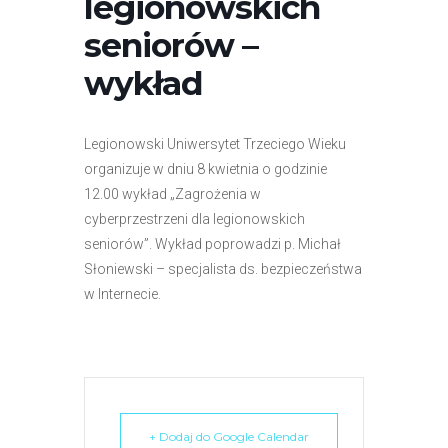
legionowskich
r
seniorów –
n
e
wykład
t
o
w
Legionowski Uniwersytet Trzeciego Wieku
a
organizuje w dniu 8 kwietnia o godzinie
z
12.00 wykład „Zagrożenia w
a
cyberprzestrzeni dla legionowskich
w
seniorów”. Wykład poprowadzi p. Michał
i
Słoniewski – specjalista ds. bezpieczeństwa
e
w Internecie.
r
a
s
y
s
t
+ Dodaj do Google Calendar