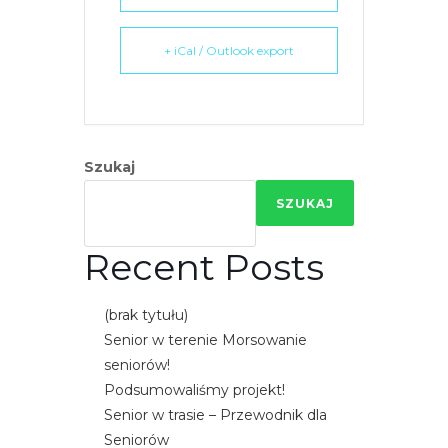
e
m
+ iCal / Outlook export
u
ł
a
t
w
Szukaj
i
SZUKAJ
e
ń
Recent Posts
d
o
s
(brak tytułu)
t
Senior w terenie Morsowanie
ę
seniorów!
p
Podsumowaliśmy projekt!
u
Senior w trasie – Przewodnik dla
.
Seniorów