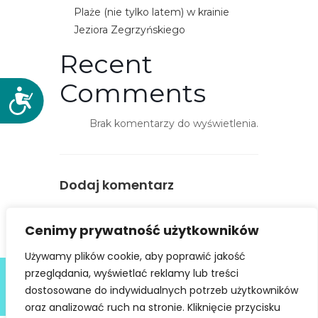
Plaże (nie tylko latem) w krainie
Jeziora Zegrzyńskiego
Recent
Comments
D
o
Brak komentarzy do wyświetlenia.
s
t
ę
p
Dodaj komentarz
n
o
You must be
logged in
to post a
Cenimy prywatność użytkowników
ś
comment.
ć
Używamy plików cookie, aby poprawić jakość
Deklaracja dostępności
przeglądania, wyświetlać reklamy lub treści
dostosowane do indywidualnych potrzeb użytkowników
@ Copyright 2021 Stowarzyszenie Dobra Fala |
Polityka
Prywatności
I Stworzone w ramach
atwi.pl
oraz analizować ruch na stronie. Kliknięcie przycisku