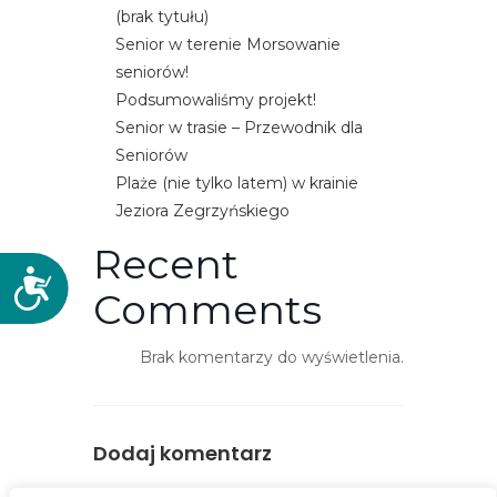
(brak tytułu)
Senior w terenie Morsowanie
seniorów!
Podsumowaliśmy projekt!
Senior w trasie – Przewodnik dla
Seniorów
Plaże (nie tylko latem) w krainie
Jeziora Zegrzyńskiego
Recent
D
Comments
o
s
Brak komentarzy do wyświetlenia.
t
ę
p
n
Dodaj komentarz
o
ś