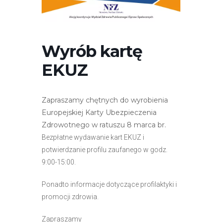
r
n
e
t
Wyrób kartę
o
EKUZ
w
a
z
Zapraszamy chętnych do wyrobienia
a
Europejskiej Karty Ubezpieczenia
w
Zdrowotnego w ratuszu 8 marca br.
i
Bezpłatne wydawanie kart EKUZ i
e
potwierdzanie profilu zaufanego w godz.
r
9:00-15:00.
a
s
Ponadto informacje dotyczące profilaktyki i
y
promocji zdrowia.
s
t
Zapraszamy