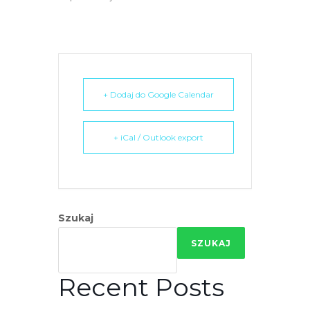
e
m
u
ł
a
+ Dodaj do Google Calendar
t
w
i
+ iCal / Outlook export
e
ń
d
o
s
Szukaj
t
SZUKAJ
ę
p
Recent Posts
u
.