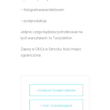
e
m
– fotografowanie telefonem
u
– postprodukcja
ł
a
Jedyne, czego będziesz potrzebować na
t
tych warsztatach: to Twój telefon.
w
i
Zapisy w CKiCz w Serocku. Ilość miejsc
e
ograniczona.
ń
d
o
s
t
ę
+ Dodaj do Google Calendar
p
u
+ iCal / Outlook export
.