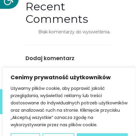
Recent
o
s
Comments
t
ę
Brak komentarzy do wyświetlenia.
p
n
o
ś
Dodaj komentarz
ć
You must be
logged in
to post a
Cenimy prywatność użytkowników
comment.
Używamy plików cookie, aby poprawić jakość
Deklaracja dostępności
przeglądania, wyświetlać reklamy lub treści
dostosowane do indywidualnych potrzeb użytkowników
@ Copyright 2021 Stowarzyszenie Dobra Fala |
Polityka
Prywatności
I Stworzone w ramach
atwi.pl
oraz analizować ruch na stronie. Kliknięcie przycisku
„Akceptuj wszystkie” oznacza zgodę na
wykorzystywanie przez nas plików cookie.