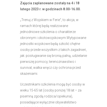
r
Zajęcia zaplanowane zostały na 4 i 18
n
lutego 2023 r. w godzinach 8.00-16.00.
e
„Trenuj z Wojskiem w Ferie”, to akcja, w
t
ramach której będą realizowane
o
jednodniowe szkolenia o charakterze
w
obronnym i okołowojskowym.Wytypowane
a
jednostki wojskowe będą szkolić chętne
z
osoby przede wszystkim z takich zagadnień,
a
jak: posługiwanie się bronią palną, udzielanie
w
pierwszej pomocy, terenoznawstwo i
i
survival, walka wręcz czy ochrona przed
e
skażeniami.
r
a
Uczestnikami szkolenia mogą być osoby w
s
wieku 15-65 lat (osoby poniżej 18 lat – za
y
pisemną zgodą rodzica/opiekuna),
s
posiadające wyłącznie obywatelstwo
t