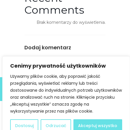
n
Comments
o
ś
Brak komentarzy do wyświetlenia.
ć
Dodaj komentarz
You must be
logged in
to post a
Cenimy prywatność użytkowników
comment.
Używamy plików cookie, aby poprawić jakość
Deklaracja dostępności
przeglądania, wyświetlać reklamy lub treści
dostosowane do indywidualnych potrzeb użytkowników
@ Copyright 2021 Stowarzyszenie Dobra Fala |
Polityka
Prywatności
I Stworzone w ramach
atwi.pl
oraz analizować ruch na stronie. Kliknięcie przycisku
„Akceptuj wszystkie” oznacza zgodę na
wykorzystywanie przez nas plików cookie.
Dostosuj
Odrzucać
Akceptuj wszystko