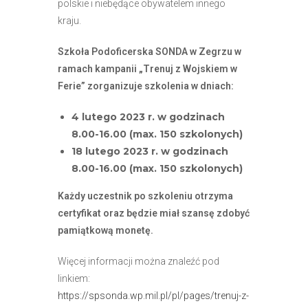
polskie i niebędące obywatelem innego
e
kraju.
m
u
Szkoła Podoficerska SONDA w Zegrzu w
ł
ramach kampanii „Trenuj z Wojskiem w
a
Ferie” zorganizuje szkolenia w dniach:
t
w
4 lutego 2023 r. w godzinach
i
8.00-16.00 (max. 150 szkolonych)
e
18 lutego 2023 r. w godzinach
ń
8.00-16.00 (max. 150 szkolonych)
d
Każdy uczestnik po szkoleniu otrzyma
o
certyfikat oraz będzie miał szansę zdobyć
s
pamiątkową monetę.
t
ę
Więcej informacji można znaleźć pod
p
linkiem:
u
https://spsonda.wp.mil.pl/pl/pages/trenuj-z-
.