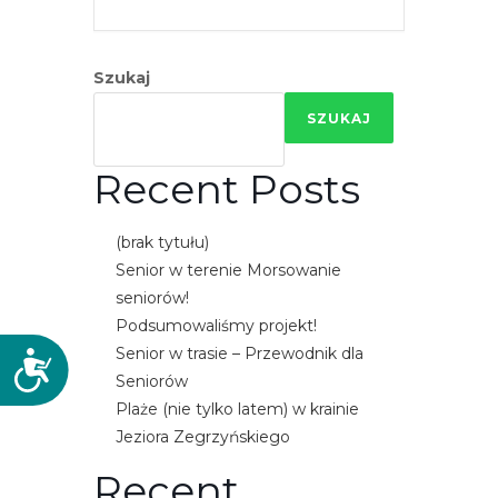
Szukaj
SZUKAJ
Recent Posts
(brak tytułu)
Senior w terenie Morsowanie
seniorów!
Podsumowaliśmy projekt!
Senior w trasie – Przewodnik dla
D
Seniorów
o
Plaże (nie tylko latem) w krainie
s
Jeziora Zegrzyńskiego
t
ę
Recent
p