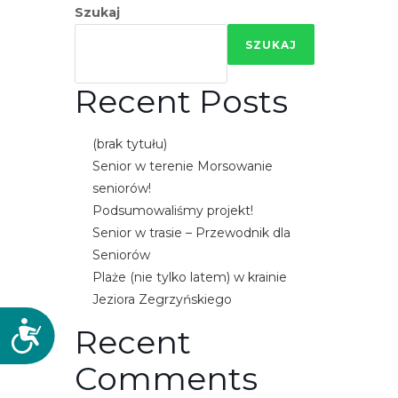
Szukaj
SZUKAJ
Recent Posts
(brak tytułu)
Senior w terenie Morsowanie
seniorów!
Podsumowaliśmy projekt!
Senior w trasie – Przewodnik dla
Seniorów
Plaże (nie tylko latem) w krainie
Jeziora Zegrzyńskiego
D
Recent
o
Comments
s
t