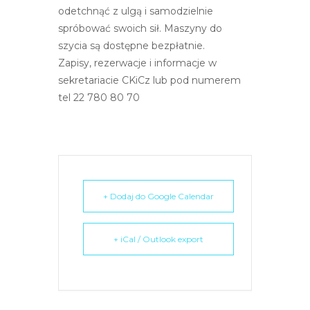
e
odetchnąć z ulgą i samodzielnie
m
spróbować swoich sił. Maszyny do
u
szycia są dostępne bezpłatnie.
ł
Zapisy, rezerwacje i informacje w
a
sekretariacie CKiCz lub pod numerem
t
tel 22 780 80 70
w
i
e
ń
d
+ Dodaj do Google Calendar
o
s
t
+ iCal / Outlook export
ę
p
u
.