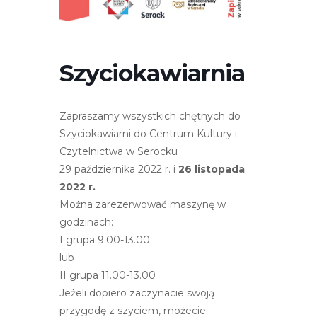
r
n
e
t
Szyciokawiarnia
o
w
a
Zapraszamy wszystkich chętnych do
z
Szyciokawiarni do Centrum Kultury i
a
Czytelnictwa w Serocku
w
29 października 2022 r. i
26 listopada
i
2022 r.
e
Można zarezerwować maszynę w
r
godzinach:
a
I grupa 9.00-13.00
s
lub
y
II grupa 11.00-13.00
s
Jeżeli dopiero zaczynacie swoją
t
przygodę z szyciem, możecie