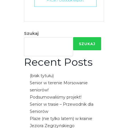
+ iCal / Outlook export
e
m
u
ł
a
Szukaj
t
SZUKAJ
w
i
Recent Posts
e
ń
d
(brak tytułu)
o
Senior w terenie Morsowanie
s
seniorów!
t
Podsumowaliśmy projekt!
ę
Senior w trasie – Przewodnik dla
p
Seniorów
u
Plaże (nie tylko latem) w krainie
.
Jeziora Zegrzyńskiego