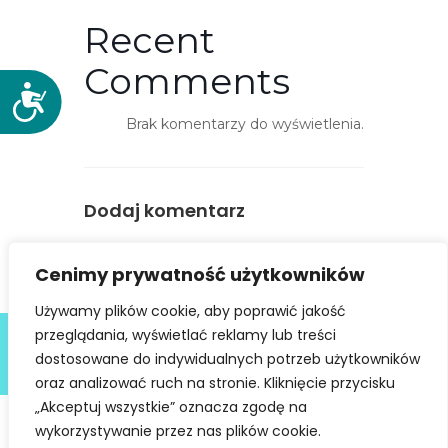
Recent
Comments
D
o
Brak komentarzy do wyświetlenia.
s
t
ę
Dodaj komentarz
p
n
You must be
logged in
to post a
o
Cenimy prywatność użytkowników
comment.
ś
ć
Używamy plików cookie, aby poprawić jakość
Deklaracja dostępności
przeglądania, wyświetlać reklamy lub treści
dostosowane do indywidualnych potrzeb użytkowników
@ Copyright 2021 Stowarzyszenie Dobra Fala |
Polityka
Prywatności
I Stworzone w ramach
atwi.pl
oraz analizować ruch na stronie. Kliknięcie przycisku
„Akceptuj wszystkie” oznacza zgodę na
wykorzystywanie przez nas plików cookie.