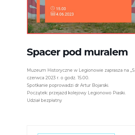
r
n
e
t
o
w
Spacer pod muralem
a
z
a
Muzeum Historyczne w Legionowie zaprasza na „Spa
w
czerwca 2023 r. o godz. 15.00.
i
Spotkanie poprowadzi dr Artur Bojarski.
e
Początek: przejazd kolejowy Legionowo Piaski.
r
Udział bezpłatny
a
s
y
s
t