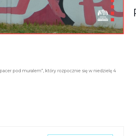
n
u
?
cer pod muralem”, który rozpocznie się w niedzielę 4