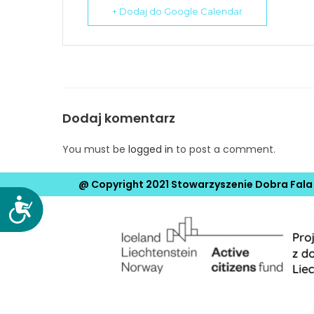
e
+ Dodaj do Google Calendar
m
u
ł
a
t
Dodaj komentarz
w
i
You must be
logged in
to post a comment.
e
ń
@ Copyright 2021 Stowarzyszenie Dobra Fala
d
o
D
o
s
s
t
t
ę
ę
p
p
u
n
.