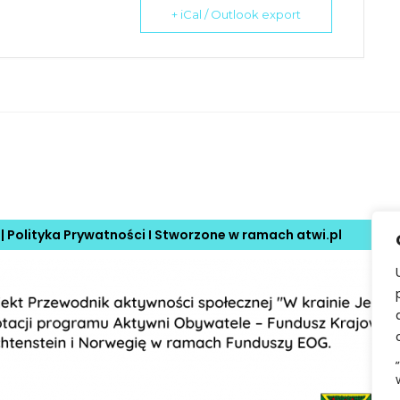
+ iCal / Outlook export
 |
Polityka Prywatności
I Stworzone w ramach
atwi.pl