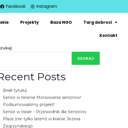
Facebook
Instagram
skie
Projekty
Baza NGO
Targ dobroci
Kontakt
zukaj
SZUKAJ
Recent Posts
(brak tytułu)
Senior w terenie Morsowanie seniorów!
Podsumowaliśmy projekt!
Senior w trasie – Przewodnik dla Seniorów
Plaże (nie tylko latem) w krainie Jeziora
Zegrzyńskiego