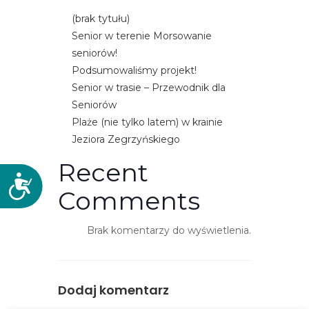
(brak tytułu)
Senior w terenie Morsowanie
seniorów!
Podsumowaliśmy projekt!
Senior w trasie – Przewodnik dla
Seniorów
Plaże (nie tylko latem) w krainie
Jeziora Zegrzyńskiego
Recent
D
Comments
o
s
t
Brak komentarzy do wyświetlenia.
ę
p
n
Dodaj komentarz
o