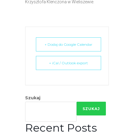
Krzysztofa Klenczona w Wieliszewie.
e
m
u
ł
a
t
+ Dodaj do Google Calendar
w
i
+ iCal / Outlook export
e
ń
d
o
s
Szukaj
t
SZUKAJ
ę
p
Recent Posts
u
.