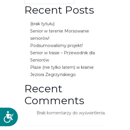
e
Recent Posts
m
u
(brak tytułu)
ł
Senior w terenie Morsowanie
a
seniorów!
t
Podsumowaliśmy projekt!
w
Senior w trasie – Przewodnik dla
i
Seniorów
e
Plaże (nie tylko latem) w krainie
ń
Jeziora Zegrzyńskiego
d
o
Recent
s
Comments
t
ę
Brak komentarzy do wyświetlenia.
p
D
u
o
.
s