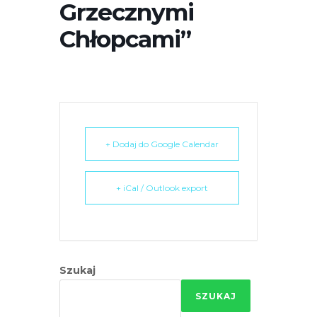
Grzecznymi
r
n
Chłopcami”
e
t
o
w
a
z
+ Dodaj do Google Calendar
a
w
i
+ iCal / Outlook export
e
r
a
s
Szukaj
y
s
SZUKAJ
t