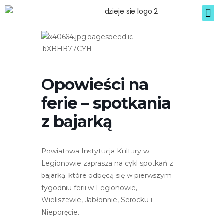
U
c
z
w
y
a
t
g
n
a
i
:
k
ó
T
Opowieści na
w
a
ferie – spotkania
e
s
k
t
z bajarką
r
r
a
n
o
u
Powiatowa Instytucja Kultury w
n
?
Legionowie zaprasza na cykl spotkań z
a
bajarką, które odbędą się w pierwszym
i
tygodniu ferii w Legionowie,
n
Wieliszewie, Jabłonnie, Serocku i
t
Nieporęcie.
e