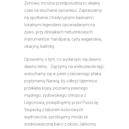
Zimowe, mroźne przedpołudnia to idealny
r
czas na słuchanie opowieści. Zapraszamy
n
na spotkania z tradycyjnymi baśniami i
e
lokalnymi legendami opowiadanymi na
t
żywo, przy dźwiękach nietuzinkowych
o
instrumentów: handpana, cytry węgierskiej,
w
okaryny, kalimby.
a
z
Opowiemy o tym, co wydarzyło się dawno,
a
dawno temu… Zajrzymy na wieliszewski łęg i
w
wsłuchamy się w pieśń czarownego ptaka,
i
popłyniemy Narwią, by odkryć tajemnice
e
przeklętej krypy, poznamy pewnego
r
mądrego, żydowskiego chłopca z
a
Legionowa, powędrujemy przez Puszczę
s
Słupecką z taborem kolorowych
y
wędrowców, spróbujemy miodu ze
s
średniowiecznej barci z okolic Jabłonny.
t