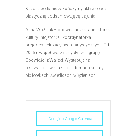
e
Każde spotkanie zakończymy aktywnością
m
plastyczną podsumowującą bajania.
u
ł
Anna Woźniak – opowiadaczka, animatorka
a
kultury, inicjatorka i koordynatorka
t
projektów edukacyjnych i artystycznych. Od
w
2015 r. współtworzy artystyczna grupę
i
Opowieści z Walizki. Występuje na
e
festiwalach, w muzeach, domach kultury,
ń
bibliotekach, świetlicach, więzieniach.
d
o
s
t
ę
p
+ Dodaj do Google Calendar
u
.