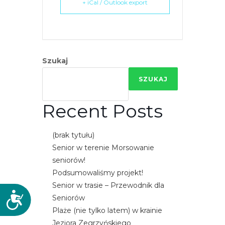
+ iCal / Outlook export
Szukaj
SZUKAJ
Recent Posts
(brak tytułu)
Senior w terenie Morsowanie
seniorów!
Podsumowaliśmy projekt!
Senior w trasie – Przewodnik dla
D
Seniorów
o
Plaże (nie tylko latem) w krainie
s
Jeziora Zegrzyńskiego