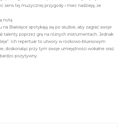
eć sens tej muzycznej przygody i mieć nadzieję, że
wą nutą
u na Białołęce spotykają się po służbie, aby zagrać swoje
li talenty poprzez grę na różnych instrumentach. Jednak
 Aleja”. Ich repertuar to utwory w rockowo-bluesowym
esie, doskonaląc przy tym swoje umiejętności wokalne oraz
 bardzo pozytywny.