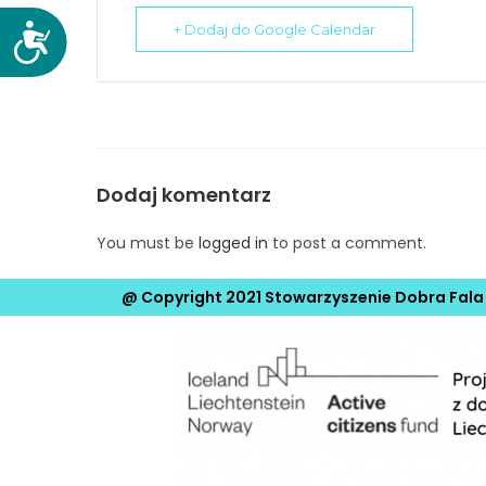
s
+ Dodaj do Google Calendar
D
o
o
w
s
a
t
ć
ę
s
p
t
n
Dodaj komentarz
r
o
o
ś
You must be
logged in
to post a comment.
n
ć
ę
@ Copyright 2021 Stowarzyszenie Dobra Fala
i
n
t
e
r
n
e