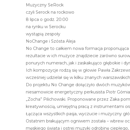
Muzyczny SeRock
N
czyli Serock na rockowo
a
8 lipca o godz. 20:00
c
na rynku w Serocku
i
wystąpią zespoły
ś
NoChange i Szósta Aleja
n
No Change to całkiem nowa formacja proponująca c
i
rezultacie w ich muzyce znajdziecie zarówno suro
j
ponurych numerach, jak i zaskakująco głębokie i d
k
Ich kompozycje rodzą się w głowie Pawła Zakrzewski
l
wcześniej udzielał się w kilku znanych warszawskich
a
Do projektu No Change dołączyło dwóch muzyków, kt
w
niesamowicie energetyczny perkusista Piotr Górniak
i
„Zocha” Pilichowski. Proponowane przez Zaka pom
s
kreatywnością, umiejętną pracą z instrumentami ora
z
Łącząca wszystkich pasja, wyczucie i muzyczny 
e
Ostatnim brakującym ogniwem została – wbrew oc
C
męskiego świata i ostrej muzyki odrobinę ciepłego, 
o