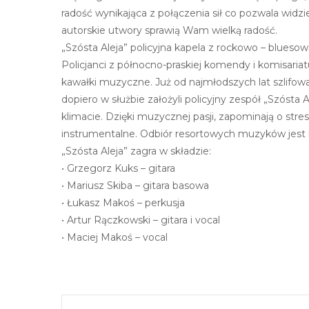
radość wynikająca z połączenia sił co pozwala widzi
n
autorskie utwory sprawią Wam wielką radość.
t
„Szósta Aleja” policyjna kapela z rockowo – blueso
r
Policjanci z północno-praskiej komendy i komisariat
o
kawałki muzyczne. Już od najmłodszych lat szlifowa
l
dopiero w służbie założyli policyjny zespół „Szósta
-
klimacie. Dzięki muzycznej pasji, zapominają o str
F
instrumentalne. Odbiór resortowych muzyków jest
1
„Szósta Aleja” zagra w składzie:
1
• Grzegorz Kuks – gitara
,
• Mariusz Skiba – gitara basowa
a
• Łukasz Makoś – perkusja
b
• Artur Rączkowski – gitara i vocal
y
• Maciej Makoś – vocal
d
o
s
t
o