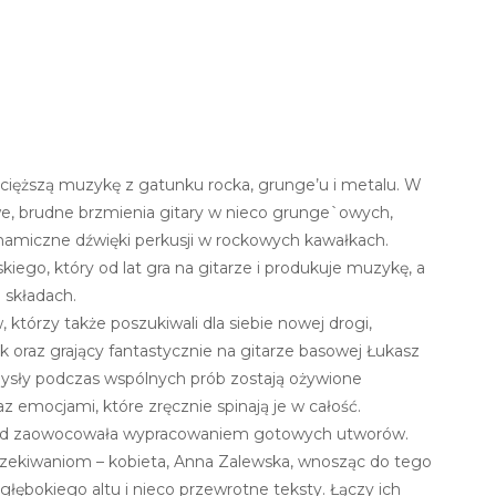
ięższą muzykę z gatunku rocka, grunge’u i metalu. W
we, brudne brzmienia gitary w nieco grunge`owych,
ynamiczne dźwięki perkusji w rockowych kawałkach.
ego, który od lat gra na gitarze i produkuje muzykę, a
 składach.
órzy także poszukiwali dla siebie nowej drogi,
 oraz grający fantastycznie na gitarze basowej Łukasz
ysły podczas wspólnych prób zostają ożywione
z emocjami, które zręcznie spinają je w całość.
głód zaowocowała wypracowaniem gotowych utworów.
zekiwaniom – kobieta, Anna Zalewska, wnosząc do tego
głębokiego altu i nieco przewrotne teksty. Łączy ich