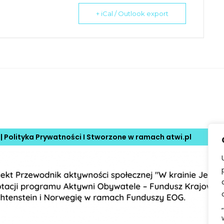
+ iCal / Outlook export
 |
Polityka Prywatności
I Stworzone w ramach
atwi.pl