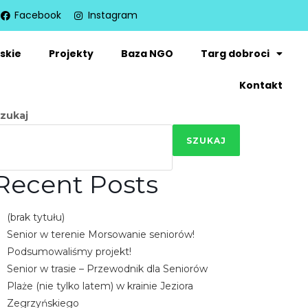
Facebook
Instagram
skie
Projekty
Baza NGO
Targ dobroci
Kontakt
zukaj
SZUKAJ
Recent Posts
(brak tytułu)
Senior w terenie Morsowanie seniorów!
Podsumowaliśmy projekt!
Senior w trasie – Przewodnik dla Seniorów
Plaże (nie tylko latem) w krainie Jeziora
Zegrzyńskiego