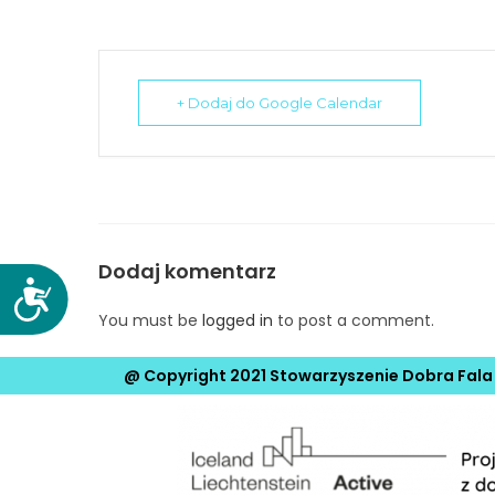
N
a
c
i
+ Dodaj do Google Calendar
ś
n
i
j
k
Dodaj komentarz
l
D
a
o
You must be
logged in
to post a comment.
w
s
i
t
@ Copyright 2021 Stowarzyszenie Dobra Fala
s
ę
z
p
e
n
C
o
o