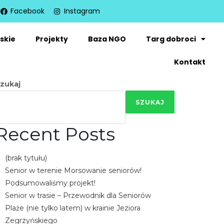
Facebook
Instagram
skie
Projekty
Baza NGO
Targ dobroci
Kontakt
zukaj
SZUKAJ
Recent Posts
(brak tytułu)
Senior w terenie Morsowanie seniorów!
Podsumowaliśmy projekt!
Senior w trasie – Przewodnik dla Seniorów
Plaże (nie tylko latem) w krainie Jeziora
Zegrzyńskiego