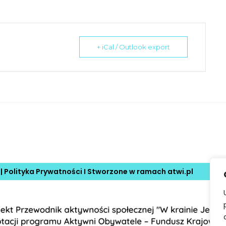
+ iCal / Outlook export
 |
Polityka Prywatności
I Stworzone w ramach
atwi.pl