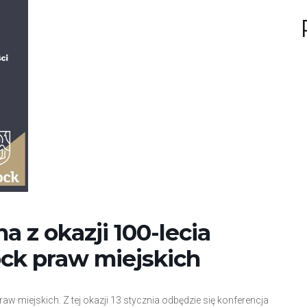
n
u
?
a z okazji 100-lecia
ock praw miejskich
w miejskich. Z tej okazji 13 stycznia odbędzie się konferencja