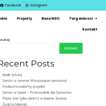
Facebook
Instagram
skie
Projekty
Baza NGO
Targ dobroci
Kontakt
zukaj
SZUKAJ
Recent Posts
(brak tytułu)
Senior w terenie Morsowanie seniorów!
Podsumowaliśmy projekt!
Senior w trasie – Przewodnik dla Seniorów
Plaże (nie tylko latem) w krainie Jeziora
Zegrzyńskiego