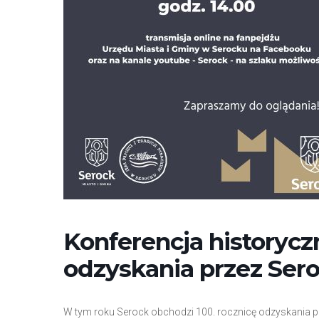
r
n
e
t
o
w
a
z
a
w
i
e
r
Konferencja historyczn
a
s
odzyskania przez Ser
y
s
t
W tym roku Serock obchodzi 100. rocznicę odzyskania pra