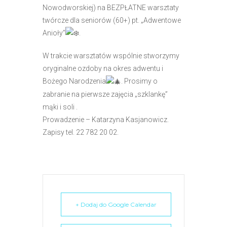
e
Nowodworskiej) na BEZPŁATNE warsztaty
m
twórcze dla seniorów (60+) pt. „Adwentowe
u
Anioły”
.
ł
W trakcie warsztatów wspólnie stworzymy
a
oryginalne ozdoby na okres adwentu i
t
Bożego Narodzenia
. Prosimy o
w
zabranie na pierwsze zajęcia „szklankę”
i
mąki i soli .
e
Prowadzenie – Katarzyna Kasjanowicz.
ń
Zapisy tel. 22 782 20 02.
d
o
s
t
ę
p
+ Dodaj do Google Calendar
u
.