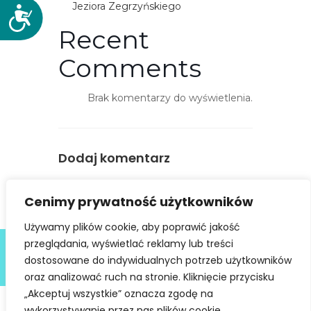
Jeziora Zegrzyńskiego
D
o
Recent
s
Comments
t
ę
p
Brak komentarzy do wyświetlenia.
n
o
ś
Dodaj komentarz
ć
You must be
logged in
to post a
Cenimy prywatność użytkowników
comment.
Używamy plików cookie, aby poprawić jakość
Deklaracja dostępności
przeglądania, wyświetlać reklamy lub treści
dostosowane do indywidualnych potrzeb użytkowników
@ Copyright 2021 Stowarzyszenie Dobra Fala |
Polityka
Prywatności
I Stworzone w ramach
atwi.pl
oraz analizować ruch na stronie. Kliknięcie przycisku
„Akceptuj wszystkie” oznacza zgodę na
wykorzystywanie przez nas plików cookie.