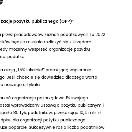
e
izacje pożytku publicznego (OPP)?
ia przez pracodawców zeznań podatkowych za 2022
ników będzie musiało rozliczyć się z Urzędem
iedy możemy wesprzeć organizacje pożytku
oc. podatku.
akcją „1,5% lokalnie!” promującą wspieranie
go. Jeśli chcecie się dowiedzieć dlaczego warto
do naszego artykułu.
esprzeć organizacje pozarządowe 1% swojego
ostał wprowadzony ustawą o pożytku publicznym i
arło 80 tyś. podatników, przekazując 10,4 mln zł.
dpisu dla organizacji pożytku publicznego
że poparcie. Sukcesywnie rosła liczba podatników