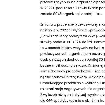
przekazujących 1% na organizacje poz
N
W 2022 r. padł rekord! Prawie 16 mln po
a
zostało 8945 organizacji z całej Polski.
c
i
Zmiana w procencie przekazywanym org
ś
nastąpiła w 2022 r. i wynika z wprowadz
n
„Polski Ład”, który podwyższył kwotę woln
i
stawkę podatku PIT z 17% do 12%. Pomim
j
to w sposób istotny wpływały na kwot
k
przekazywanych organizacjom pozarząd
l
osób o niższych dochodach poniżej 30 t
a
będzie możliwości przekazać 1% żadnej in
w
same dochody jak dotychczas – zapłacą
i
będzie stanowił niższą kwotę. Mając po
s
umożliwiające przekazanie wybranej OP
z
minimalizację negatywnych dla organi
e
Z wyliczeń różnych instytucji wynikał
C
dla OPP spadłyby łącznie o ok. 194 mln. z
o