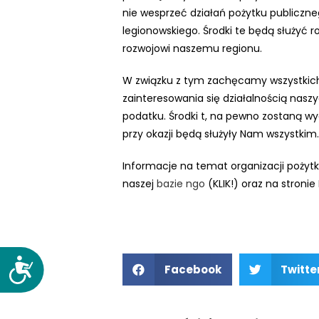
nie wesprzeć działań pożytku publiczne
s
legionowskiego. Środki te będą służyć 
o
rozwojowi naszemu regionu.
w
a
W związku z tym zachęcamy wszystkic
ć
zainteresowania się działalnością naszy
s
podatku. Środki t, na pewno zostaną w
t
przy okazji będą służyły Nam wszystkim.
r
o
Informacje na temat organizacji pożyt
n
naszej
bazie ngo
(KLIK!) oraz na stronie
ę
i
n
t
D
e
Facebook
Twitte
o
r
s
n
t
e