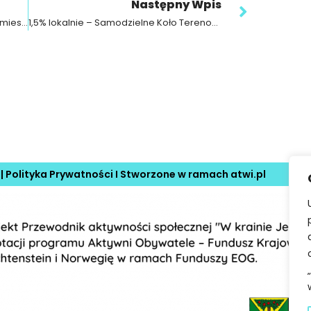
Następny Wpis
Partycypacja społeczna, czyli udział mieszkańców w rządzeniu
1,5% lokalnie – Samodzielne Koło Terenowe nr 132 Społecznego Towarzystwa Oświatowego
 |
Polityka Prywatności
I Stworzone w ramach
atwi.pl