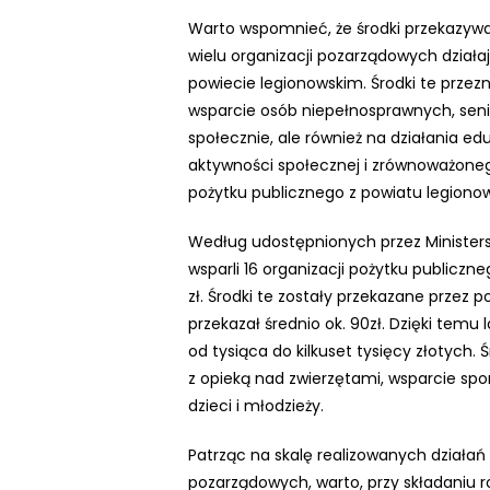
n
Warto wspomnieć, że środki przekazywa
t
wielu organizacji pozarządowych działaj
r
powiecie legionowskim. Środki te przez
o
wsparcie osób niepełnosprawnych, senio
l
społecznie, ale również na działania ed
-
aktywności społecznej i zrównoważonego 
F
pożytku publicznego z powiatu legiono
1
1
Według udostępnionych przez Ministers
,
wsparli 16 organizacji pożytku publicz
a
zł. Środki te zostały przekazane przez 
b
przekazał średnio ok. 90zł. Dzięki temu
y
od tysiąca do kilkuset tysięcy złotych.
d
z opieką nad zwierzętami, wsparcie spo
o
dzieci i młodzieży.
s
Patrząc na skalę realizowanych działań 
t
pozarządowych, warto, przy składaniu ro
o