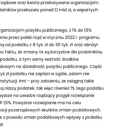
arządowe oraz kwota przekazywana organizacjom.
datników przekazało ponad 1,1 mld zł, a wspartych
anizacjom pożytku publicznego, z 1% do 1,5%
enia przez polski rząd w styczniu 2022 r. programu
ą od podatku z 8 tyś. zł do 30 tyś. zł oraz obniżył
o faktu, że zmiany te są korzystne dla podatników,
ę podatku, a tym samy wartość środków
owym na działalność pożytku publicznego. Część
yś zł podatku nie zapłaci w ogóle, zatem nie
stytucji. Inni – przy założeniu, że osiągną takie
 niższy podatek, tak więc również 1% tego podatku
wyższe na uwadze rządzący przyjęli rozwiązanie
P 1,5%. Powyższe rozwiązanie ma na celu
zacji pozarządowych skutków zmian podatkowych.
o, że z powodu zmian podatkowych wpływy z podatku
ł.