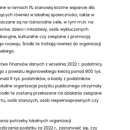
ne w ramach 1% stanowią istotne wsparcie dla
ących również w lokalnej społeczności, także w
naczane są na różnorodne cele, w tym m.in. na
rów, dzieci i młodzieży, osób wykluczonych
ukacyjne, kulturalne czy związane z promocją
rozwoju. Środki te trafiają również do organizacji
wskiego.
two Finansów danych z września 2022 r. podatnicy
nego z powiatu legionowskiego kwotą ponad 800 tyś.
ponad 9 tyś. podatników, a każdy z podatników
 lokalne organizacje pożytku publicznego otrzymały
 Środki te zostaną przekazane na działania związane
rtu, osób starszych, osób niepełnosprawnych czy
oraz potrzeby lokalnych organizacji
zliczenia podatku za 2022 r., zastanowić się, czy