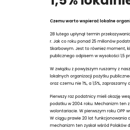
1,5% lokalni
e
m
u
Czemu warto wspierać lokalne organ
ł
a
28 lutego upłynął termin przekazywan
t
r. Jak co roku ponad 25 milionów podat
w
Skarbowym. Jest to również moment, k
i
publicznego odpisem w wysokości 1,5 pr
e
W związku z powyższym ruszamy z nasza 
ń
lokalnych organizacji pożytku publiczne
d
oraz czemu nie 1%, a 1,5%, zapraszamy 
o
s
Pierwszy raz podatnicy mieli okazję w
t
podatku w 2004 roku. Mechanizm ten z
ę
wolontariacie. W pierwszym roku OPP wsp
p
W ciągu prawie 20 lat funkcjonowania o
u
mechanizm ten zyskał wśród Polaków du
.