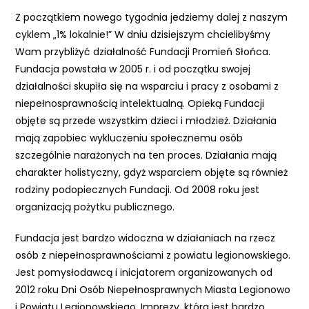
e
Z początkiem nowego tygodnia jedziemy dalej z naszym
m
cyklem „1% lokalnie!” W dniu dzisiejszym chcielibyśmy
u
Wam przybliżyć działalność Fundacji Promień Słońca.
ł
Fundacja powstała w 2005 r. i od początku swojej
a
działalności skupiła się na wsparciu i pracy z osobami z
t
niepełnosprawnością intelektualną. Opieką Fundacji
w
objęte są przede wszystkim dzieci i młodzież. Działania
i
mają zapobiec wykluczeniu społecznemu osób
e
szczególnie narażonych na ten proces. Działania mają
ń
charakter holistyczny, gdyż wsparciem objęte są również
d
rodziny podopiecznych Fundacji. Od 2008 roku jest
o
organizacją pożytku publicznego.
s
t
Fundacja jest bardzo widoczna w działaniach na rzecz
ę
osób z niepełnosprawnościami z powiatu legionowskiego.
p
Jest pomysłodawcą i inicjatorem organizowanych od
u
2012 roku Dni Osób Niepełnosprawnych Miasta Legionowo
.
i Powiatu Legionowskiego. Imprezy, która jest bardzo