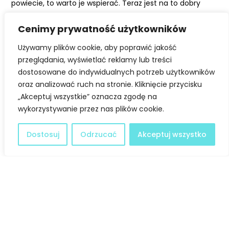
powiecie, to warto je wspierać. Teraz jest na to dobry
moment. Możecie przekazać 1% podatku na działania
Cenimy prywatność użytkowników
organizacji pożytku publicznego. Warto, aby te pieniądze
zostały w krainie Jeziora Zegrzyńskiego i wspierały
Używamy plików cookie, aby poprawić jakość
organizacje działające na rzecz jego zrównoważonego
przeglądania, wyświetlać reklamy lub treści
rozwoju.
dostosowane do indywidualnych potrzeb użytkowników
oraz analizować ruch na stronie. Kliknięcie przycisku
Więcej informacji na temat działalności Stowarzyszenia
„Akceptuj wszystkie” oznacza zgodę na
znajdziecie tutaj:
KLIK
!
wykorzystywanie przez nas plików cookie.
Pamiętaj – warto wspierać lokalnie!
Dostosuj
Odrzucać
Akceptuj wszystko
Facebook
Twitter
LinkedIn