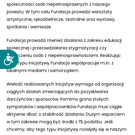
społeczności osób niepełnosprawnych z naszego
powiatu. W tym celu Fundacja prowadzi warsztaty
artystyczne, rękodzielnicze, teatralne oraz wystawy,
spotkania i wernisaże.
Fundacja prowadzi również działania z zakresu edukacji
społecznej i przeciwdziałania stygmatyzacji czy
wykluczeniu osób z niepełnosprawnościami. Realizując
D
tego typu inicjatywy Fundacja współpracuje m.in. z
o
lokalnymi mediami i samorządem.
s
t
Wielość realizowanych inicjatyw wymaga od organizacji
ę
ciągłych działań zmierzających do pozyskiwania
p
darczyńców i sponsorów. Pomimo grona stałych
n
sympatyków i współpracowników Fundacja musi ciągle
o
aktywnie dbać o stabilność działania. Dużym wsparciem
ś
w tym zakresie mogą być środki z 1% podatku. Jeśli
ć
chcemy, aby tego typu inicjatywy rozwijały się w naszym