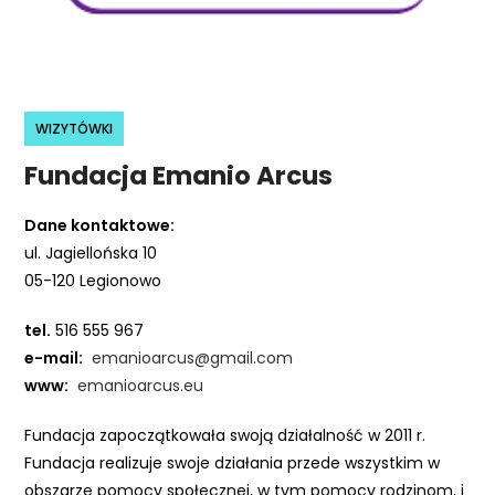
r
n
e
t
o
WIZYTÓWKI
w
Fundacja Emanio Arcus
a
z
Dane kontaktowe:
a
ul. Jagiellońska 10
w
05-120 Legionowo
i
e
tel.
516 555 967
r
e-mail:
emanioarcus@gmail.com
a
www:
emanioarcus.eu
s
y
Fundacja zapoczątkowała swoją działalność w 2011 r.
s
Fundacja realizuje swoje działania przede wszystkim w
t
obszarze pomocy społecznej, w tym pomocy rodzinom, i