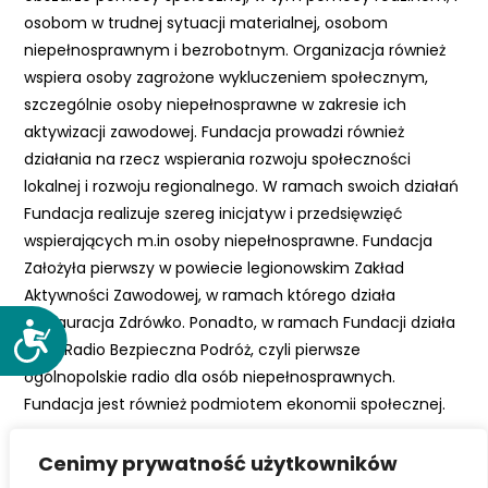
e
osobom w trudnej sytuacji materialnej, osobom
m
niepełnosprawnym i bezrobotnym. Organizacja również
u
wspiera osoby zagrożone wykluczeniem społecznym,
ł
szczególnie osoby niepełnosprawne w zakresie ich
a
aktywizacji zawodowej. Fundacja prowadzi również
t
działania na rzecz wspierania rozwoju społeczności
w
lokalnej i rozwoju regionalnego. W ramach swoich działań
i
Fundacja realizuje szereg inicjatyw i przedsięwzięć
e
wspierających m.in osoby niepełnosprawne. Fundacja
ń
Założyła pierwszy w powiecie legionowskim Zakład
d
Aktywności Zawodowej, w ramach którego działa
o
Restauracja Zdrówko. Ponadto, w ramach Fundacji działa
D
s
m.in. Radio Bezpieczna Podróż, czyli pierwsze
o
t
ogólnopolskie radio dla osób niepełnosprawnych.
s
ę
Fundacja jest również podmiotem ekonomii społecznej.
t
p
ę
u
Cenimy prywatność użytkowników
p
.
Facebook
Twitter